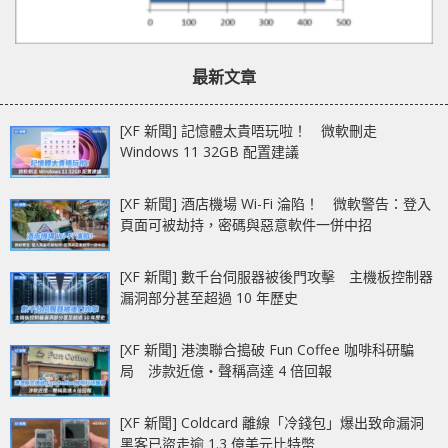
最新文章
[XF 新聞] 記憶體太貴唔玩啦！ 微軟刪走
Windows 11 32GB 配置建議
[XF 新聞] 酒店機場 Wi-Fi 淪陷！ 微軟警告：登入
頁面可被劫持，密碼與惡意軟件一併中招
[XF 新聞] 數千台伺服器被後門攻擊 主機板控制器
漏洞部分甚至超過 10 年歷史
[XF 新聞] 港澳聯合搗破 Fun Coffee 咖啡科研騙
局 涉款近億‧聲稱高達 4 倍回報
[XF 新聞] Coldcard 離線「冷錢包」爆出致命漏洞
黑客已盜走逾 1.3 億美元比特幣