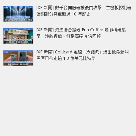
[XF 新聞] 數千台伺服器被後門攻擊 主機板控制器
漏洞部分甚至超過 10 年歷史
[XF 新聞] 港澳聯合搗破 Fun Coffee 咖啡科研騙
局 涉款近億‧聲稱高達 4 倍回報
[XF 新聞] Coldcard 離線「冷錢包」爆出致命漏洞
黑客已盜走逾 1.3 億美元比特幣