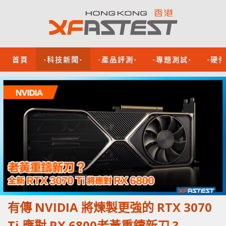
首頁
-科技新聞-
-產品評測-
-專題測試-
-硬
有傳 NVIDIA 將煉製更強的 RTX 3070
Ti 應對 RX 6800老黃重鑄新刀 ?