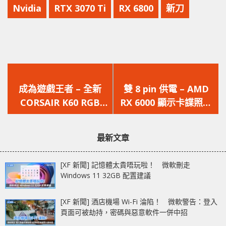
Nvidia
RTX 3070 Ti
RX 6800
新刀
上
下
一
一
成為遊戲王者 – 全新
雙 8 pin 供電 – AMD
篇
篇
CORSAIR K60 RGB
RX 6000 顯示卡諜照曝
文
文
PRO 機械遊戲鍵盤
光
章：
章：
最新文章
[XF 新聞] 記憶體太貴唔玩啦！ 微軟刪走
Windows 11 32GB 配置建議
[XF 新聞] 酒店機場 Wi-Fi 淪陷！ 微軟警告：登入
頁面可被劫持，密碼與惡意軟件一併中招