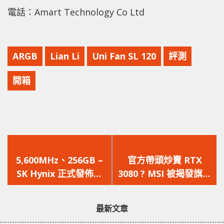
電話：Amart Technology Co Ltd
ARGB
Lian Li
Uni Fan SL 120
評測
開箱
上
下
一
一
5,600MHz、256GB –
官方帶頭炒賣 RTX
篇
篇
SK Hynix 正式發佈全
3080 ? MSI 被揭發旗下
文
文
球第一條 DDR5 記憶體
網店以愈萬元炒價發售
章：
章：
顯示卡
最新文章