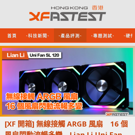
首頁
-科技新聞-
-產品評測-
-專題測試-
-硬
[XF 開箱] 無線接觸 ARGB 風扇 16 個
風扇閃動流暢多變 Lian Li Uni Fan