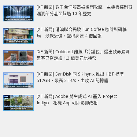
[XF 新聞] 數千台伺服器被後門攻擊 主機板控制器
漏洞部分甚至超過 10 年歷史
[XF 新聞] 港澳聯合搗破 Fun Coffee 咖啡科研騙
局 涉款近億‧聲稱高達 4 倍回報
[XF 新聞] Coldcard 離線「冷錢包」爆出致命漏洞
黑客已盜走逾 1.3 億美元比特幣
[XF 新聞] SanDisk 同 SK hynix 推出 HBF 標準
512GB‧最高 3TB/s‧主攻 AI 記憶體
[XF 新聞] Adobe 將生成式 AI 塞入 Project
Indigo 相機 App 可即影即改相