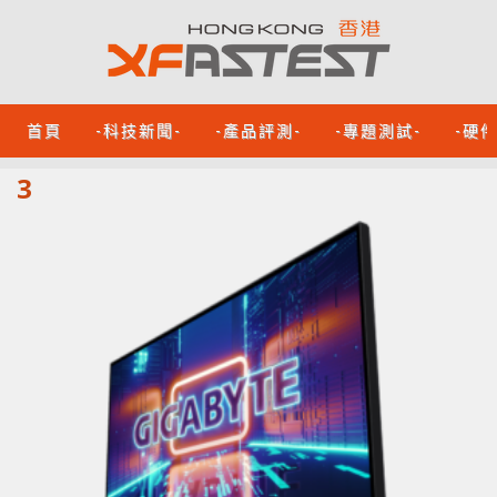
首頁
-科技新聞-
-產品評測-
-專題測試-
-硬
3