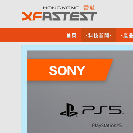
首頁
-科技新聞-
-產