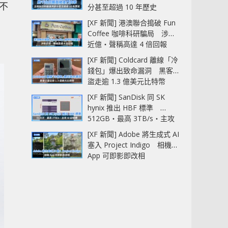
令不
分甚至超過 10 年歷史
[XF 新聞] 港澳聯合搗破 Fun
Coffee 咖啡科研騙局 涉款
近億‧聲稱高達 4 倍回報
[XF 新聞] Coldcard 離線「冷
錢包」爆出致命漏洞 黑客已
盜走逾 1.3 億美元比特幣
[XF 新聞] SanDisk 同 SK
hynix 推出 HBF 標準
512GB‧最高 3TB/s‧主攻
AI 記憶體
[XF 新聞] Adobe 將生成式 AI
塞入 Project Indigo 相機
App 可即影即改相