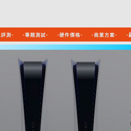
品評測-
-專題測試-
-硬件價格-
-商業方案-
-