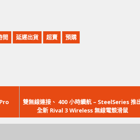
時間
延遲出貨
超賣
預購
下
一
Pro
雙無線連接、 400 小時續航 – SteelSeries 推
篇
全新 Rival 3 Wireless 無線電競滑鼠
文
章：