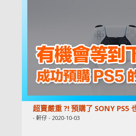
超賣嚴重 ?! 預購了 SONY PS
-
軒仔
-
2020-10-03