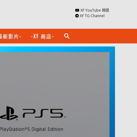
XF YouTube 頻道
XF TG Channel
最新影片-
-XF 商店-
search