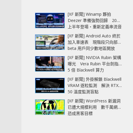
[XF 新聞] Winamp 夥拍
Deezer 準備強勢回歸 2027
上半年登場‧重新定義串流音
樂播放器
[XF 新聞] Android Auto 終於
加入車速表 現階段只向部分
beta 用戶同少數地區開放
[XF 新聞] NVIDIA Rubin 架構
曝光 Vera Rubin 平台劍指
5 倍 Blackwell 算力
[XF 新聞] 外掛解鎖 Blackwell
VRAM 逐粒監測 解決 RTX
50 溫度監測盲點
[XF 新聞] WordPress 新漏洞
已遭大規模利用 數千萬網站
恐成黑客目標