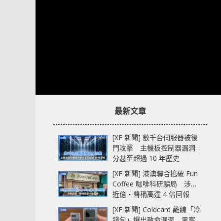
最新文章
[XF 新聞] 數千台伺服器被後
門攻擊 主機板控制器漏洞部
分甚至超過 10 年歷史
[XF 新聞] 港澳聯合搗破 Fun
Coffee 咖啡科研騙局 涉款
近億‧聲稱高達 4 倍回報
[XF 新聞] Coldcard 離線「冷
錢包」爆出致命漏洞 黑客已