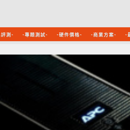
品評測-
-專題測試-
-硬件價格-
-商業方案-
-