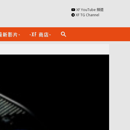
XF YouTube 頻道
XF TG Channel
最新影片-
-XF 商店-
search