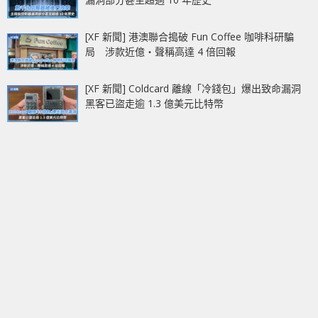
[XF 新聞] 港澳聯合搗破 Fun Coffee 咖啡科研騙
局 涉款近億‧聲稱高達 4 倍回報
[XF 新聞] Coldcard 離線「冷錢包」爆出致命漏洞
黑客已盜走逾 1.3 億美元比特幣