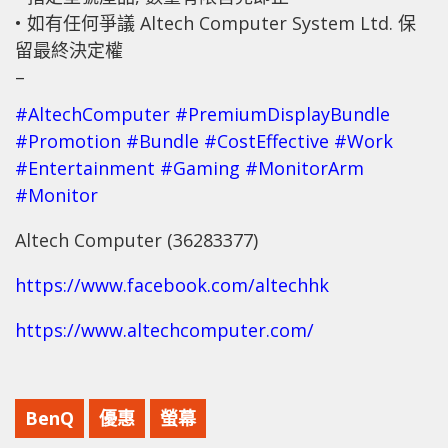
• 如有任何爭議 Altech Computer System Ltd. 保
留最終決定權
–
#AltechComputer
#PremiumDisplayBundle
#Promotion
#Bundle
#CostEffective
#Work
#Entertainment
#Gaming
#MonitorArm
#Monitor
Altech Computer (36283377)
https://www.facebook.com/altechhk
https://www.altechcomputer.com/
BenQ
優惠
螢幕