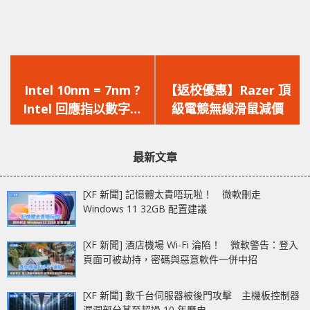
上
下
一
一
Intel 10nm = 7nm ?
【返校優惠】Razer 頂
篇
篇
Intel 回應指以數字命
級電競無線滑鼠減價
文
文
名技術導致了不少誤解
章：
章：
最新文章
[XF 新聞] 記憶體太貴唔玩啦！ 微軟刪走
Windows 11 32GB 配置建議
[XF 新聞] 酒店機場 Wi-Fi 淪陷！ 微軟警告：登入
頁面可被劫持，密碼與惡意軟件一併中招
[XF 新聞] 數千台伺服器被後門攻擊 主機板控制器
漏洞部分甚至超過 10 年歷史