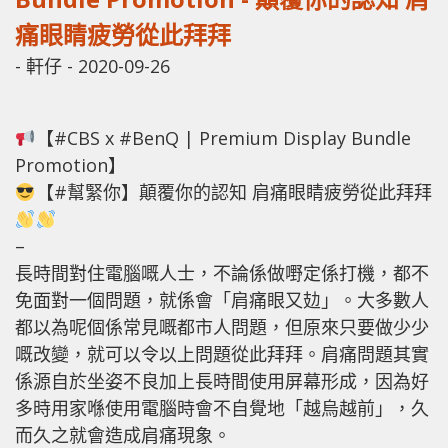
痛眼睛疲勞從此拜拜
-
軒仔
-
2020-09-26
【#CBS x #BenQ | Premium Display Bundle
Promotion】
【#幫緊你】顛覆你的認知 肩痛眼睛疲勞從此拜拜
–
長時間對住電腦嘅人士，不論係做嘢定係打機，都不
免面對一個問題，就係會「肩痛眼又攰」。大多數人
都以為呢個係常見嘅都市人問題，但原來只要做少少
嘅改變，就可以令以上問題從此拜拜。肩痛問題其實
係源自於坐姿不良加上長時間使用屏幕形成，因為好
多時用家喺使用電腦時會不自覺地「越烏越前」，久
而久之就會造成肩痛現象。