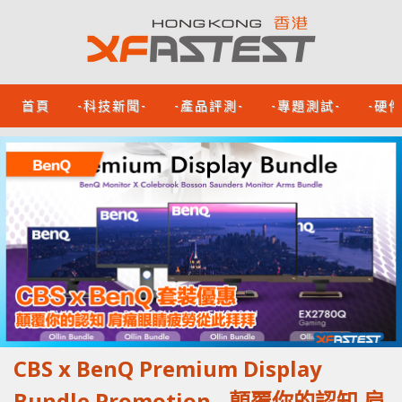
首頁
-科技新聞-
-產品評測-
-專題測試-
-硬
CBS x BenQ Premium Display
Bundle Promotion - 顛覆你的認知 肩