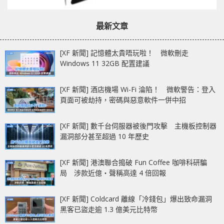
最新文章
[XF 新聞] 記憶體太貴唔玩啦！ 微軟刪走
Windows 11 32GB 配置建議
[XF 新聞] 酒店機場 Wi-Fi 淪陷！ 微軟警告：登入
頁面可被劫持，密碼與惡意軟件一併中招
[XF 新聞] 數千台伺服器被後門攻擊 主機板控制器
漏洞部分甚至超過 10 年歷史
[XF 新聞] 港澳聯合搗破 Fun Coffee 咖啡科研騙
局 涉款近億‧聲稱高達 4 倍回報
[XF 新聞] Coldcard 離線「冷錢包」爆出致命漏洞
黑客已盜走逾 1.3 億美元比特幣