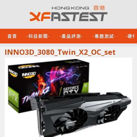
首頁
-科技新聞-
-產品評測-
-專題測試-
-硬
INNO3D_3080_Twin_X2_OC_set