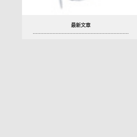
最新文章
[XF 新聞] 數千台伺服器被後
門攻擊 主機板控制器漏洞部
分甚至超過 10 年歷史
[XF 新聞] 港澳聯合搗破 Fun
Coffee 咖啡科研騙局 涉款
近億‧聲稱高達 4 倍回報
[XF 新聞] Coldcard 離線「冷
錢包」爆出致命漏洞 黑客已
盜走逾 1.3 億美元比特幣
[XF 新聞] SanDisk 同 SK
hynix 推出 HBF 標準
512GB‧最高 3TB/s‧主攻
AI 記憶體
[XF 新聞] Adobe 將生成式 AI