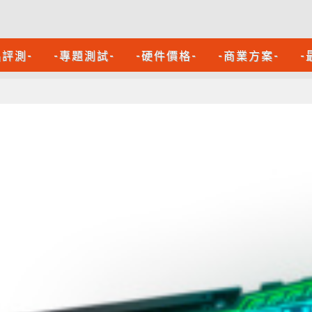
品評測-
-專題測試-
-硬件價格-
-商業方案-
-