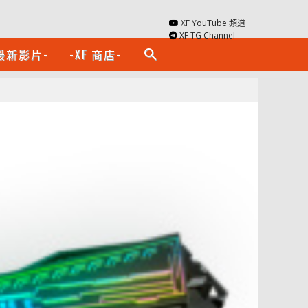
XF YouTube 頻道
XF TG Channel
最新影片-
-XF 商店-
search