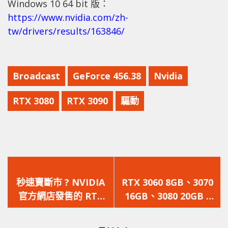
Windows 10 64 bit 版：
https://www.nvidia.com/zh-
tw/drivers/results/163846/
Broadcast
GeForce 456.38
Nvidia
RTX 3080
RTX 3090
驅動
上
下
一
一
秒速賣斷市 ? NVIDIA
RTX 3060 8GB、3070
篇
篇
官方網店發售的 RTX
16GB、3080 20GB ?
文
文
3080 FE 被馬上搶空
GIGABYTE 遊戲序號兌
章：
章：
換頁面出現多款 RTX