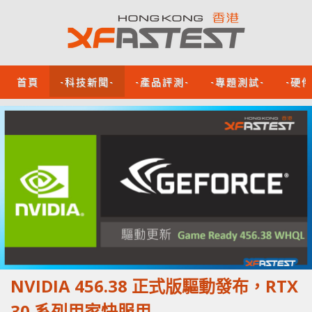
首頁
-科技新聞-
-產品評測-
-專題測試-
-硬
NVIDIA 456.38 正式版驅動發布，RTX
30 系列用家快服用