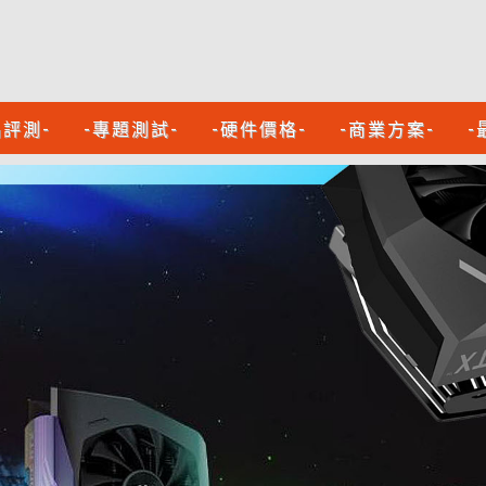
品評測-
-專題測試-
-硬件價格-
-商業方案-
-