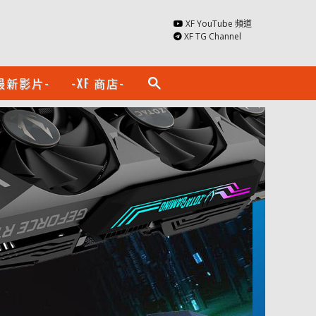
XF YouTube 頻道
XF TG Channel
最新影片-
-XF 商店-
search