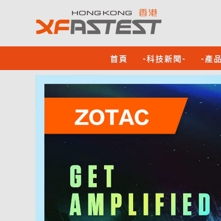
首頁
-科技新聞-
-產