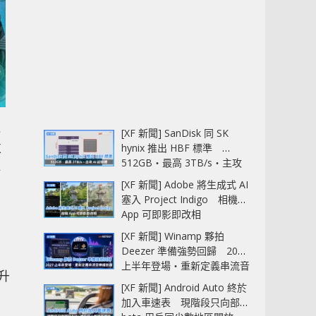
心
[XF 新聞] SanDisk 同 SK
X
hynix 推出 HBF 標準
512GB‧最高 3TB/s‧主攻
解
AI 記憶體
[XF 新聞] Adobe 將生成式 AI
塞入 Project Indigo 相機
App 可即影即改相
[XF 新聞] Winamp 夥拍
Deezer 準備強勢回歸 2027
上半年登場‧重新定義串流音
升
樂播放器
[XF 新聞] Android Auto 終於
加入車速表 現階段只向部分