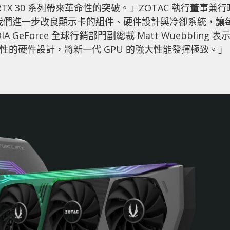
rce RTX 30 系列帶來革命性的突破。」ZOTAC 執行董事兼行
我們進一步改良顯示卡的組件、硬件設計與冷卻系統，讓
GeForce 全球行銷部門副總裁 Matt Wuebbling 表示
瞻性的硬件設計，將新一代 GPU 的強大性能發揮極致。」