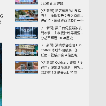
32GB 配置建議
[XF 新聞] 酒店機場 Wi-Fi 淪
NG
陷！ 微軟警告：登入頁面可
被劫持，密碼與惡意軟件一併
載
中招
[XF 新聞] 數千台伺服器被後
門攻擊 主機板控制器漏洞部
分甚至超過 10 年歷史
[XF 新聞] 港澳聯合搗破 Fun
Coffee 咖啡科研騙局 涉款
近億‧聲稱高達 4 倍回報
[XF 新聞] Coldcard 離線「冷
錢包」爆出致命漏洞 黑客已
盜走逾 1.3 億美元比特幣