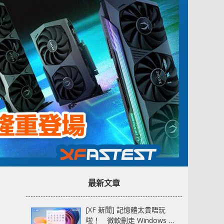
最新文章
[XF 新聞] 記憶體太貴唔玩
啦！ 微軟刪走 Windows 11