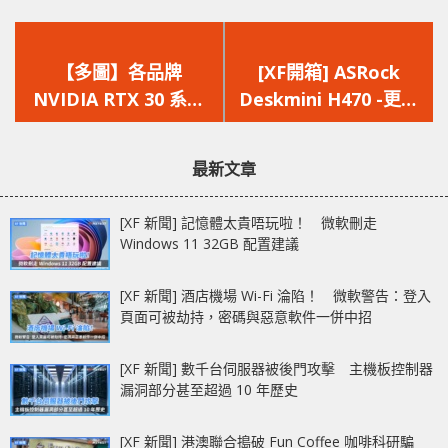
上
下
一
一
【多圖】各品牌
[XF開箱] ASRock
篇
篇
NVIDIA RTX 30 系列
Deskmini H470 -更多
文
文
顯示卡外觀一覽 |
USB接口 還支援超頻?
章：
章：
Ampere GPU
最新文章
[XF 新聞] 記憶體太貴唔玩啦！ 微軟刪走
Windows 11 32GB 配置建議
[XF 新聞] 酒店機場 Wi-Fi 淪陷！ 微軟警告：登入
頁面可被劫持，密碼與惡意軟件一併中招
[XF 新聞] 數千台伺服器被後門攻擊 主機板控制器
漏洞部分甚至超過 10 年歷史
[XF 新聞] 港澳聯合搗破 Fun Coffee 咖啡科研騙