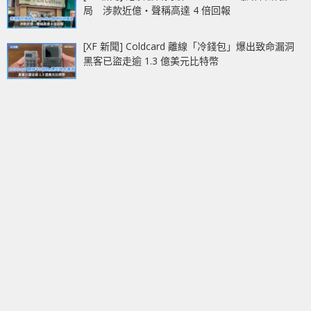
局 涉款近億‧聲稱高達 4 倍回報
[XF 新聞] Coldcard 離線「冷錢包」爆出致命漏洞
黑客已盜走逾 1.3 億美元比特幣