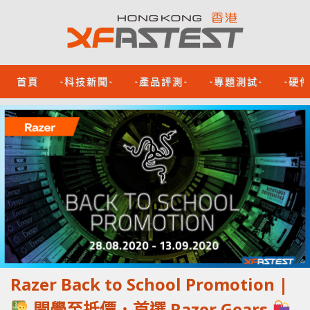
首頁
-科技新聞-
-產品評測-
-專題測試-
-硬
Razer Back to School Promotion |
開學至抵價．首選 Razer Gears