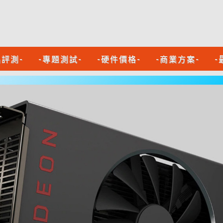
品評測-
-專題測試-
-硬件價格-
-商業方案-
-