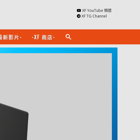
XF YouTube 頻道
XF TG Channel
最新影片-
-XF 商店-
search