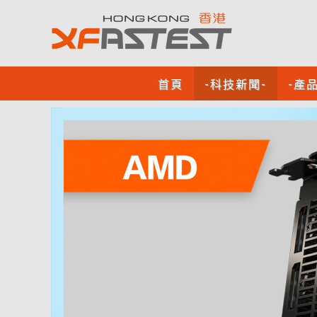
首頁
-科技新聞-
-產