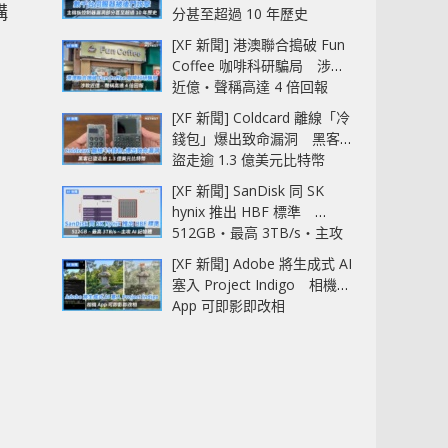
構
分甚至超過 10 年歷史
[XF 新聞] 港澳聯合搗破 Fun
Coffee 咖啡科研騙局 涉款
近億‧聲稱高達 4 倍回報
[XF 新聞] Coldcard 離線「冷
錢包」爆出致命漏洞 黑客已
盜走逾 1.3 億美元比特幣
[XF 新聞] SanDisk 同 SK
hynix 推出 HBF 標準
512GB‧最高 3TB/s‧主攻
AI 記憶體
[XF 新聞] Adobe 將生成式 AI
塞入 Project Indigo 相機
App 可即影即改相