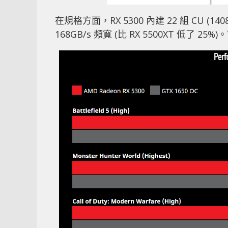
在規格方面，RX 5300 內建 22 組 CU (1408
168GB/s 頻寬 (比 RX 5500XT 低了 