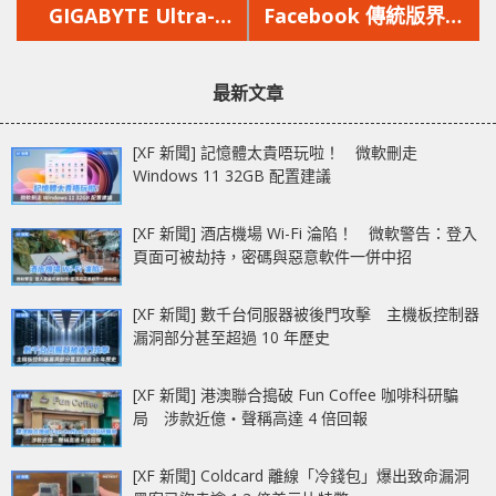
篇
篇
GIGABYTE Ultra-
Facebook 傳統版界面
文
文
wide 34″ 電競螢幕強
將於 9 月全面取消
章：
章：
勢登場！
最新文章
[XF 新聞] 記憶體太貴唔玩啦！ 微軟刪走
Windows 11 32GB 配置建議
[XF 新聞] 酒店機場 Wi-Fi 淪陷！ 微軟警告：登入
頁面可被劫持，密碼與惡意軟件一併中招
[XF 新聞] 數千台伺服器被後門攻擊 主機板控制器
漏洞部分甚至超過 10 年歷史
[XF 新聞] 港澳聯合搗破 Fun Coffee 咖啡科研騙
局 涉款近億‧聲稱高達 4 倍回報
[XF 新聞] Coldcard 離線「冷錢包」爆出致命漏洞