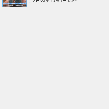
黑客已盜走逾 1.3 億美元比特幣