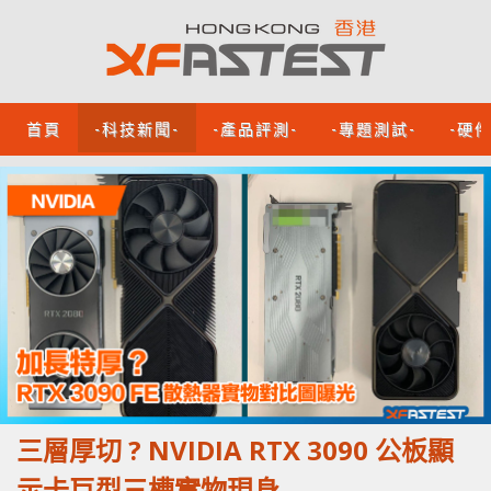
首頁
-科技新聞-
-產品評測-
-專題測試-
-硬
三層厚切 ? NVIDIA RTX 3090 公板顯
示卡巨型三槽實物現身