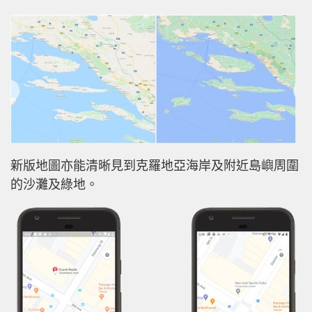
新版地圖亦能清晰見到克羅地亞海岸及附近島嶼周圍
的沙灘及綠地。