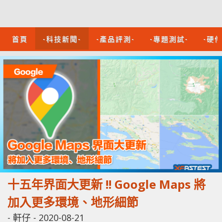
首頁
-科技新聞-
-產品評測-
-專題測試-
-硬
十五年界面大更新 !! Google Maps 將
加入更多環境、地形細節
-
軒仔
-
2020-08-21