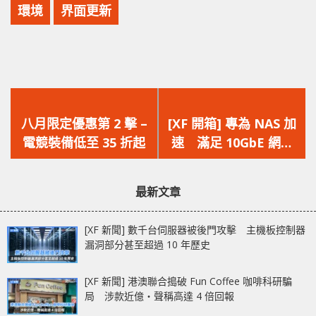
環境
界面更新
上
下
一
一
八月限定優惠第 2 擊 –
[XF 開箱] 專為 NAS 加
篇
篇
電競裝備低至 35 折起
速 滿足 10GbE 網絡
文
文
應用 Western
章：
章：
Digital RED SA500
最新文章
[XF 新聞] 數千台伺服器被後門攻擊 主機板控制器
漏洞部分甚至超過 10 年歷史
[XF 新聞] 港澳聯合搗破 Fun Coffee 咖啡科研騙
局 涉款近億‧聲稱高達 4 倍回報