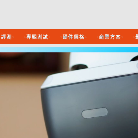
品評測-
-專題測試-
-硬件價格-
-商業方案-
-