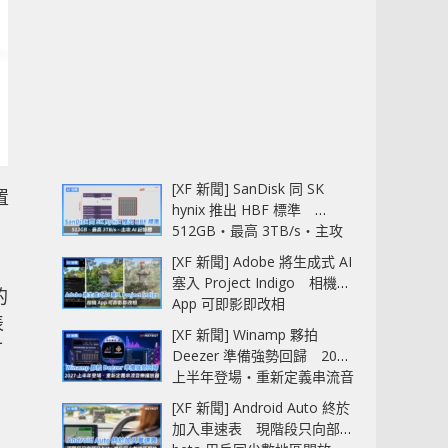
[XF 新聞] SanDisk 同 SK
置
hynix 推出 HBF 標準
512GB‧最高 3TB/s‧主攻
AI 記憶體
[XF 新聞] Adobe 將生成式 AI
塞入 Project Indigo 相機
的
App 可即影即改相
表
[XF 新聞] Winamp 夥拍
可
Deezer 準備強勢回歸 2027
上半年登場‧重新定義串流音
樂播放器
[XF 新聞] Android Auto 終於
加入車速表 現階段只向部分