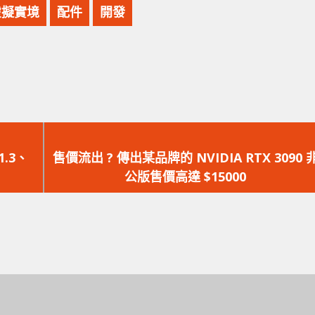
虛擬實境
配件
開發
下
一
.3、
售價流出 ? 傳出某品牌的 NVIDIA RTX 3090 
篇
公版售價高達 $15000
文
章：