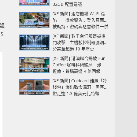
32GB 配置建議
[XF 新聞] 酒店機場 Wi-Fi 淪
陷！ 微軟警告：登入頁面可
 設
被劫持，密碼與惡意軟件一併
中招
S
[XF 新聞] 數千台伺服器被後
門攻擊 主機板控制器漏洞部
分甚至超過 10 年歷史
[XF 新聞] 港澳聯合搗破 Fun
Coffee 咖啡科研騙局 涉款
近億‧聲稱高達 4 倍回報
[XF 新聞] Coldcard 離線「冷
錢包」爆出致命漏洞 黑客已
盜走逾 1.3 億美元比特幣