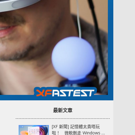
最新文章
[XF 新聞] 記憶體太貴唔玩
啦！ 微軟刪走 Windows 11