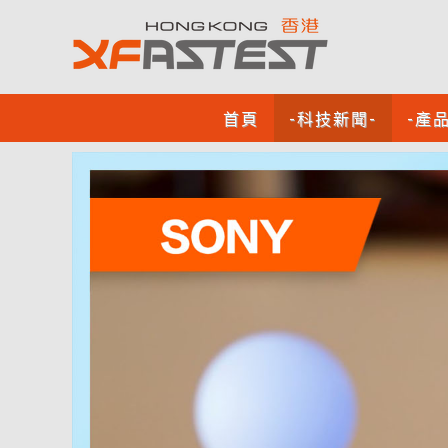
首頁
-科技新聞-
-產