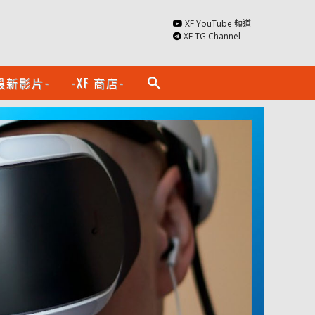
XF YouTube 頻道
XF TG Channel
最新影片-
-XF 商店-
search