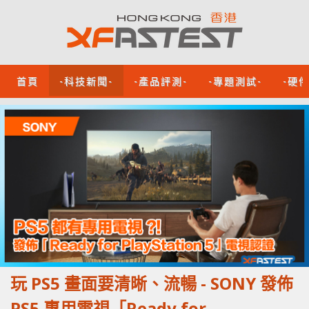
首頁
-科技新聞-
-產品評測-
-專題測試-
-硬
玩 PS5 畫面要清晰、流暢 - SONY 發佈
PS5 專用電視「Ready for