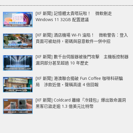
[XF 新聞] 記憶體太貴唔玩啦！ 微軟刪走
Windows 11 32GB 配置建議
[XF 新聞] 酒店機場 Wi-Fi 淪陷！ 微軟警告：登入
頁面可被劫持，密碼與惡意軟件一併中招
[XF 新聞] 數千台伺服器被後門攻擊 主機板控制器
漏洞部分甚至超過 10 年歷史
[XF 新聞] 港澳聯合搗破 Fun Coffee 咖啡科研騙
局 涉款近億‧聲稱高達 4 倍回報
[XF 新聞] Coldcard 離線「冷錢包」爆出致命漏洞
黑客已盜走逾 1.3 億美元比特幣