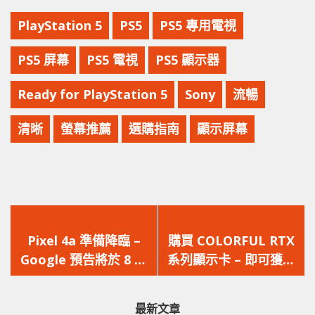
PlayStation 5
PS5
PS5 專用電視
PS5 屏幕
PS5 電視
PS5 顯示器
Ready for PlayStation 5
Sony
流暢
清晰
螢幕推薦
選購指南
顯示屏幕
上
下
一
一
Pixel 4a 準備降臨 –
購買 COLORFUL RTX
篇
篇
Google 預告將於 8 月
系列顯示卡 – 即可獲得
文
文
3 日正式發佈
「虹彩六號：圍攻行
章：
章：
動」黃金版
最新文章