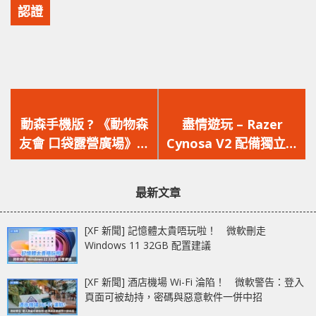
認證
上
下
一
一
動森手機版 ? 《動物森
盡情遊玩 – Razer
篇
篇
友會 口袋露營廣場》中
Cynosa V2 配備獨立編
文
文
文版手遊 7/29 將正式
程 RGB 背光鍵及媒體
章：
章：
推出
操控鍵
最新文章
[XF 新聞] 記憶體太貴唔玩啦！ 微軟刪走
Windows 11 32GB 配置建議
[XF 新聞] 酒店機場 Wi-Fi 淪陷！ 微軟警告：登入
頁面可被劫持，密碼與惡意軟件一併中招