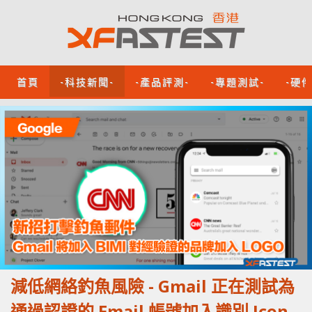
首頁
-科技新聞-
-產品評測-
-專題測試-
-硬
減低網絡釣魚風險 - Gmail 正在測試為
通過認證的 Email 帳號加入識別 Icon