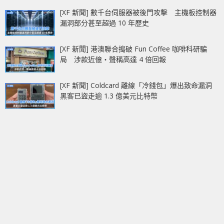
[XF 新聞] 數千台伺服器被後門攻擊 主機板控制器
漏洞部分甚至超過 10 年歷史
[XF 新聞] 港澳聯合搗破 Fun Coffee 咖啡科研騙
局 涉款近億‧聲稱高達 4 倍回報
[XF 新聞] Coldcard 離線「冷錢包」爆出致命漏洞
黑客已盜走逾 1.3 億美元比特幣