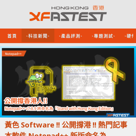
首頁
-科技新聞-
-產品評測-
-專題測試-
-硬
黃色 Software !! 公開撐港 !! 熱門記事
本軟件 Notepad++ 新版命名為