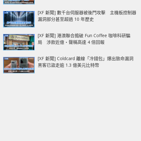
[XF 新聞] 數千台伺服器被後門攻擊 主機板控制器
漏洞部分甚至超過 10 年歷史
[XF 新聞] 港澳聯合搗破 Fun Coffee 咖啡科研騙
局 涉款近億‧聲稱高達 4 倍回報
[XF 新聞] Coldcard 離線「冷錢包」爆出致命漏洞
黑客已盜走逾 1.3 億美元比特幣