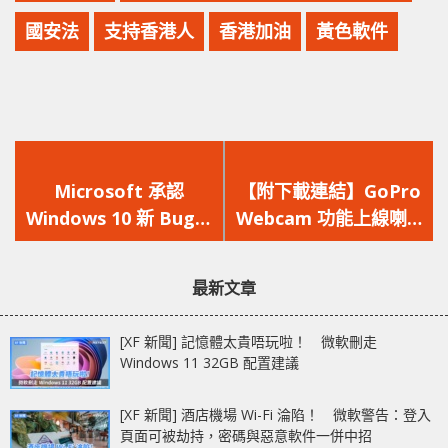
國安法
支持香港人
香港加油
黃色軟件
上
下
一
一
Microsoft 承認
【附下載連結】GoPro
篇
篇
Windows 10 新 Bug：
Webcam 功能上線喇 !!
文
文
錯誤顯示沒有網絡連接
Google Meet、
章：
章：
Skype、Discord 等熱
最新文章
門軟件皆支援
[XF 新聞] 記憶體太貴唔玩啦！ 微軟刪走
Windows 11 32GB 配置建議
[XF 新聞] 酒店機場 Wi-Fi 淪陷！ 微軟警告：登入
頁面可被劫持，密碼與惡意軟件一併中招