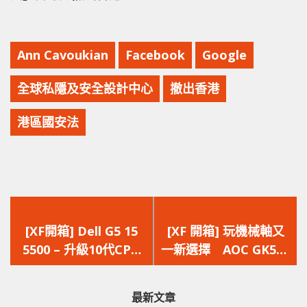
Ann Cavoukian
Facebook
Google
全球私隱及安全設計中心
撤出香港
港區國安法
上
下
一
一
[XF開箱] Dell G5 15
[XF 開箱] 玩機械軸又
篇
篇
5500 – 升級10代CPU
一新選擇 AOC GK500
文
文
有144Hz屏幕及Killer
Outemu 青軸機械鍵盤
章：
章：
WiFi 6
最新文章