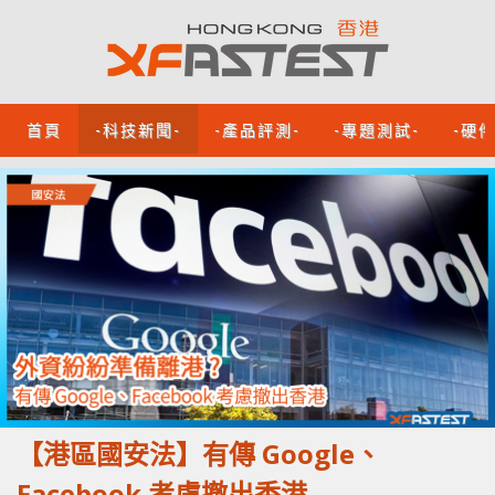
首頁
-科技新聞-
-產品評測-
-專題測試-
-硬
【港區國安法】有傳 Google、
Facebook 考慮撤出香港