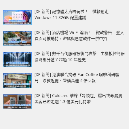
[XF 新聞] 記憶體太貴唔玩啦！ 微軟刪走
Windows 11 32GB 配置建議
[XF 新聞] 酒店機場 Wi-Fi 淪陷！ 微軟警告：登入
頁面可被劫持，密碼與惡意軟件一併中招
[XF 新聞] 數千台伺服器被後門攻擊 主機板控制器
漏洞部分甚至超過 10 年歷史
[XF 新聞] 港澳聯合搗破 Fun Coffee 咖啡科研騙
局 涉款近億‧聲稱高達 4 倍回報
[XF 新聞] Coldcard 離線「冷錢包」爆出致命漏洞
黑客已盜走逾 1.3 億美元比特幣