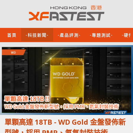
首頁
-科技新聞-
-產品評測-
-專題測試-
-硬
單顆高達 18TB - WD Gold 金盤發佈新
型號，採用 PMR、氦氣封裝技術