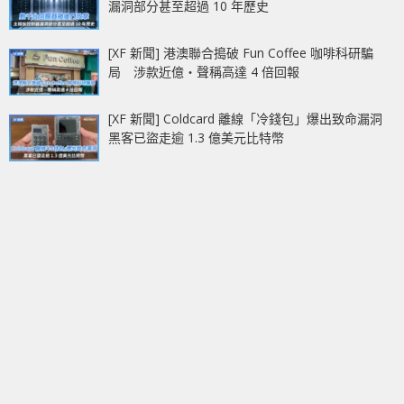
漏洞部分甚至超過 10 年歷史
[XF 新聞] 港澳聯合搗破 Fun Coffee 咖啡科研騙
局 涉款近億‧聲稱高達 4 倍回報
[XF 新聞] Coldcard 離線「冷錢包」爆出致命漏洞
黑客已盜走逾 1.3 億美元比特幣