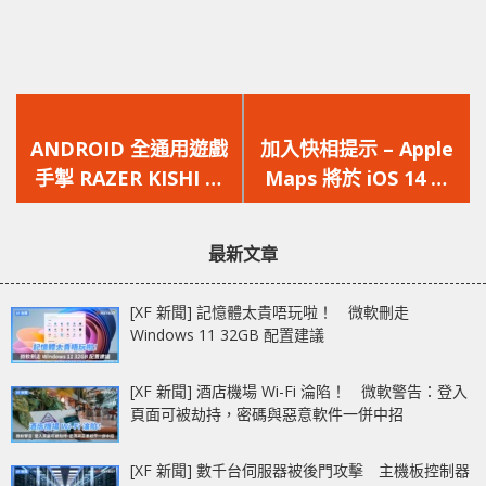
上
下
一
一
ANDROID 全通用遊戲
加入快相提示 – Apple
篇
篇
手掣 RAZER KISHI 現
Maps 將於 iOS 14 後
文
文
正發售
更新地圖 APP 功能
章：
章：
最新文章
[XF 新聞] 記憶體太貴唔玩啦！ 微軟刪走
Windows 11 32GB 配置建議
[XF 新聞] 酒店機場 Wi-Fi 淪陷！ 微軟警告：登入
頁面可被劫持，密碼與惡意軟件一併中招
[XF 新聞] 數千台伺服器被後門攻擊 主機板控制器