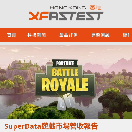
首頁
-科技新聞-
-產品評測-
-專題測試-
-硬
SuperData遊戲市場營收報告