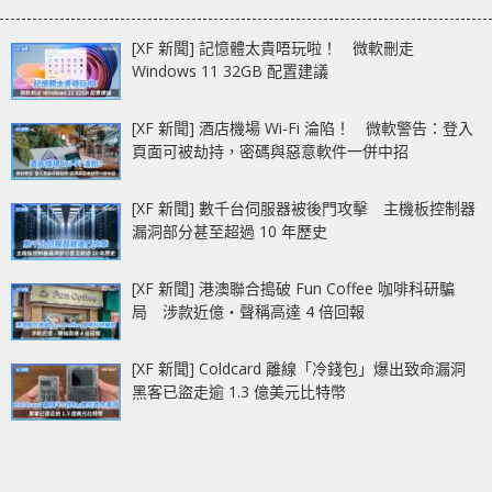
作 — MSI GS65
Stealth Thin
[XF 新聞] 記憶體太貴唔玩啦！ 微軟刪走
Windows 11 32GB 配置建議
[XF 新聞] 酒店機場 Wi-Fi 淪陷！ 微軟警告：登入
頁面可被劫持，密碼與惡意軟件一併中招
[XF 新聞] 數千台伺服器被後門攻擊 主機板控制器
漏洞部分甚至超過 10 年歷史
[XF 新聞] 港澳聯合搗破 Fun Coffee 咖啡科研騙
局 涉款近億‧聲稱高達 4 倍回報
[XF 新聞] Coldcard 離線「冷錢包」爆出致命漏洞
黑客已盜走逾 1.3 億美元比特幣