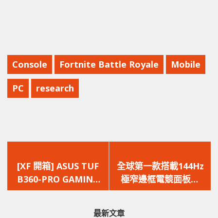
Console
Fortnite Battle Royale
Mobile
PC
research
上
下
一
一
[XF 開箱] ASUS TUF
全球第一款搭載144Hz
篇
篇
B360-PRO GAMING
極窄邊框電競面板的
文
文
聯同 CM 建立信仰形象
15.6吋超輕薄電競筆電
章：
章：
不斷超越自我的藝術之
最新文章