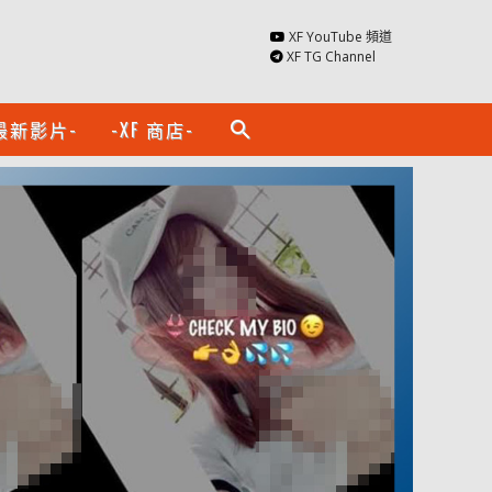
XF YouTube 頻道
XF TG Channel
最新影片-
-XF 商店-
search