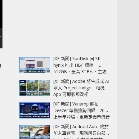
這
[XF 新聞] SanDisk 同 SK
hynix 推出 HBF 標準
編
512GB‧最高 3TB/s‧主攻
AI 記憶體
[XF 新聞] Adobe 將生成式 AI
塞入 Project Indigo 相機
App 可即影即改相
[XF 新聞] Winamp 夥拍
Deezer 準備強勢回歸 2027
上半年登場‧重新定義串流音
樂播放器
[XF 新聞] Android Auto 終於
加入車速表 現階段只向部分