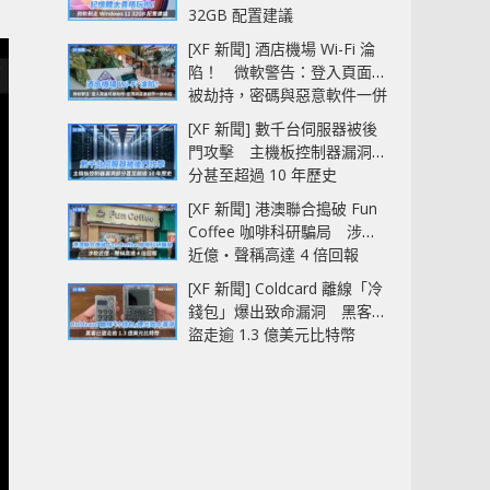
32GB 配置建議
[XF 新聞] 酒店機場 Wi-Fi 淪
陷！ 微軟警告：登入頁面可
被劫持，密碼與惡意軟件一併
中招
[XF 新聞] 數千台伺服器被後
門攻擊 主機板控制器漏洞部
分甚至超過 10 年歷史
[XF 新聞] 港澳聯合搗破 Fun
Coffee 咖啡科研騙局 涉款
近億‧聲稱高達 4 倍回報
[XF 新聞] Coldcard 離線「冷
錢包」爆出致命漏洞 黑客已
盜走逾 1.3 億美元比特幣