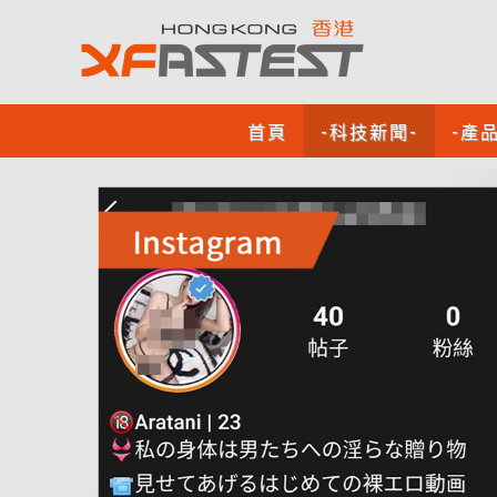
首頁
-科技新聞-
-產