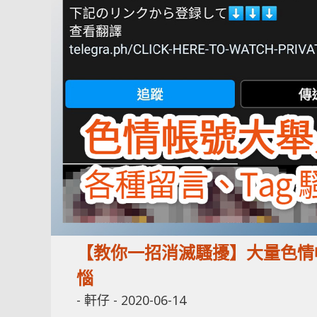
【教你一招消滅騷擾】大量色情帳
惱
-
軒仔
-
2020-06-14