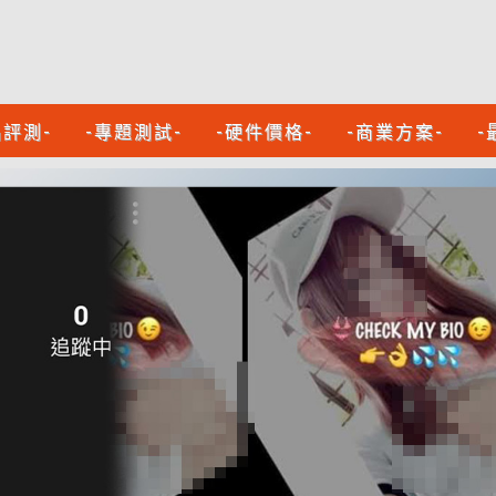
品評測-
-專題測試-
-硬件價格-
-商業方案-
-