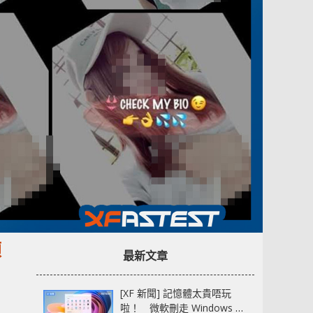
煩
最新文章
[XF 新聞] 記憶體太貴唔玩
啦！ 微軟刪走 Windows 11