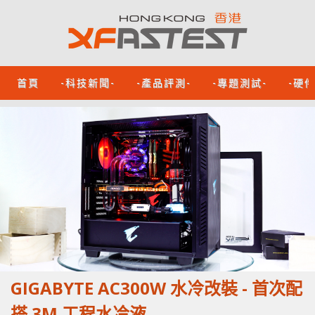
首頁
-科技新聞-
-產品評測-
-專題測試-
-硬
GIGABYTE AC300W 水冷改裝 - 首次配
搭 3M 工程水冷液