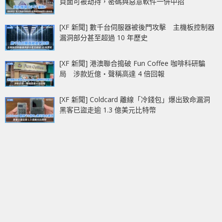
頁面可被劫持，密碼與惡意軟件一併中招
[XF 新聞] 數千台伺服器被後門攻擊 主機板控制器
漏洞部分甚至超過 10 年歷史
[XF 新聞] 港澳聯合搗破 Fun Coffee 咖啡科研騙
局 涉款近億‧聲稱高達 4 倍回報
[XF 新聞] Coldcard 離線「冷錢包」爆出致命漏洞
黑客已盜走逾 1.3 億美元比特幣