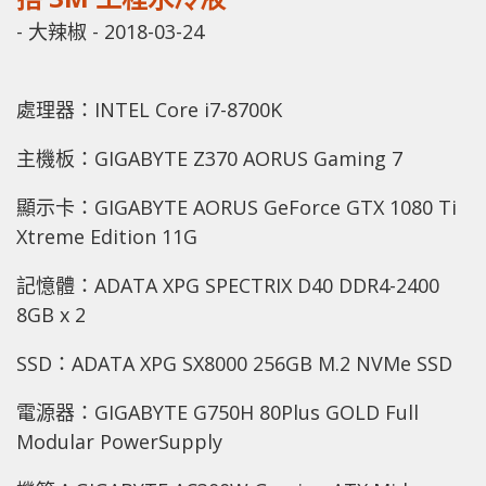
-
大辣椒
-
2018-03-24
處理器：INTEL Core i7-8700K
主機板：GIGABYTE Z370 AORUS Gaming 7
顯示卡：GIGABYTE AORUS GeForce GTX 1080 Ti
Xtreme Edition 11G
記憶體：ADATA XPG SPECTRIX D40 DDR4-2400
8GB x 2
SSD：ADATA XPG SX8000 256GB M.2 NVMe SSD
電源器：GIGABYTE G750H 80Plus GOLD Full
Modular PowerSupply