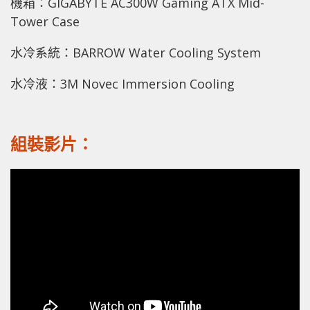
機箱：GIGABYTE AC300W Gaming ATX Mid-
Tower Case
水冷系統：BARROW Water Cooling System
水冷液：3M Novec Immersion Cooling
組裝影片：