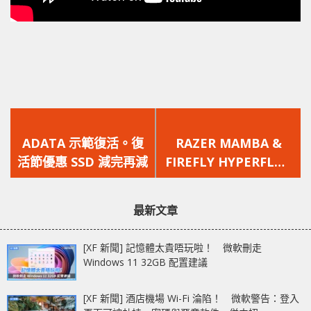
上
下
一
一
ADATA 示範復活。復
RAZER MAMBA &
篇
篇
活節優惠 SSD 減完再減
FIREFLY HYPERFLUX
文
文
– 真無線滑鼠兼玩 RGB
章：
章：
最新文章
[XF 新聞] 記憶體太貴唔玩啦！ 微軟刪走
Windows 11 32GB 配置建議
[XF 新聞] 酒店機場 Wi-Fi 淪陷！ 微軟警告：登入