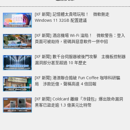
[XF 新聞] 記憶體太貴唔玩啦！ 微軟刪走
Windows 11 32GB 配置建議
[XF 新聞] 酒店機場 Wi-Fi 淪陷！ 微軟警告：登入
頁面可被劫持，密碼與惡意軟件一併中招
[XF 新聞] 數千台伺服器被後門攻擊 主機板控制器
漏洞部分甚至超過 10 年歷史
[XF 新聞] 港澳聯合搗破 Fun Coffee 咖啡科研騙
局 涉款近億‧聲稱高達 4 倍回報
[XF 新聞] Coldcard 離線「冷錢包」爆出致命漏洞
黑客已盜走逾 1.3 億美元比特幣