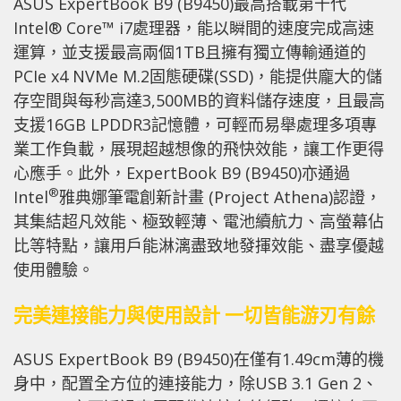
ASUS ExpertBook B9 (B9450)最高搭載第十代
Intel® Core™ i7處理器，能以瞬間的速度完成高速
運算，並支援最高兩個1TB且擁有獨立傳輸通道的
PCIe x4 NVMe M.2固態硬碟(SSD)，能提供龐大的儲
存空間與每秒高達3,500MB的資料儲存速度，且最高
支援16GB LPDDR3記憶體，可輕而易舉處理多項專
業工作負載，展現超越想像的飛快效能，讓工作更得
心應手。此外，ExpertBook B9 (B9450)亦通過
®
Intel
雅典娜筆電創新計畫 (Project Athena)認證，
其集結超凡效能、極致輕薄、電池續航力、高螢幕佔
比等特點，讓用戶能淋漓盡致地發揮效能、盡享優越
使用體驗。
完美連接能力與使用設計 一切皆能游刃有餘
ASUS ExpertBook B9 (B9450)在僅有1.49cm薄的機
身中，配置全方位的連接能力，除USB 3.1 Gen 2、