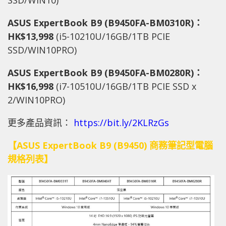
ASUS ExpertBook B9 (B9450FA-BM0310R)
：
HK$13,998
(i5-10210U/16GB/1TB PCIE
SSD/WIN10PRO)
ASUS ExpertBook B9 (B9450FA-BM0280R)
：
HK$16,998
(i7-10510U/16GB/1TB PCIE SSD x
2/WIN10PRO)
更多產品資訊：
https://bit.ly/2KLRzGs
【ASUS ExpertBook B9 (B9450) 商務筆記型電腦
規格列表】