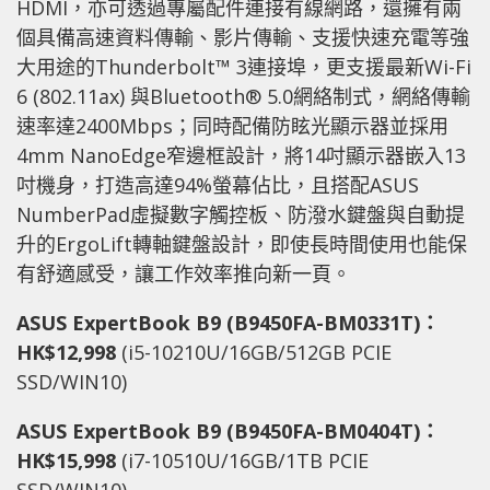
HDMI，亦可透過專屬配件連接有線網路，還擁有兩
個具備高速資料傳輸、影片傳輸、支援快速充電等強
大用途的Thunderbolt™ 3連接埠，更支援最新Wi-Fi
6 (802.11ax) 與Bluetooth® 5.0網絡制式，網絡傳輸
速率達2400Mbps；同時配備防眩光顯示器並採用
4mm NanoEdge窄邊框設計，將14吋顯示器嵌入13
吋機身，打造高達94%螢幕佔比，且搭配ASUS
NumberPad虛擬數字觸控板、防潑水鍵盤與自動提
升的ErgoLift轉軸鍵盤設計，即使長時間使用也能保
有舒適感受，讓工作效率推向新一頁。
ASUS ExpertBook B9 (B9450FA-BM0331T)
：
HK$12,998
(i5-10210U/16GB/512GB PCIE
SSD/WIN10)
ASUS ExpertBook B9 (B9450FA-BM0404T)
：
HK$15,998
(i7-10510U/16GB/1TB PCIE
SSD/WIN10)