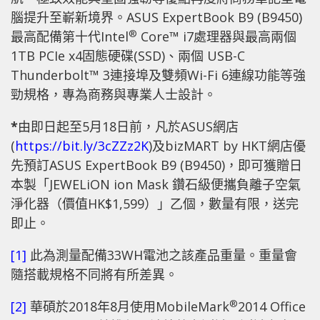
腦提升至嶄新境界。ASUS ExpertBook B9 (B9450)
®
最高配備第十代Intel
Core™ i7處理器與最高兩個
1TB PCIe x4固態硬碟(SSD)、兩個 USB-C
Thunderbolt™ 3連接埠及雙頻Wi-Fi 6連線功能等強
勁規格，專為商務與專業人士設計。
*
由即日起至5月18日前，凡於ASUS網店
(
https://bit.ly/3cZZz2K
)及bizMART by HKT網店優
先預訂ASUS ExpertBook B9 (B9450)，即可獲贈日
本製「JEWELiON ion Mask 鑽石級便攜負離子空氣
淨化器（價值HK$1,599）」乙個，數量有限，送完
即止。
[1]
此為測量配備33WH電池之該產品重量。重量會
隨搭載規格不同將有所差異。
®
[2]
華碩於2018年8月使用MobileMark
2014 Office