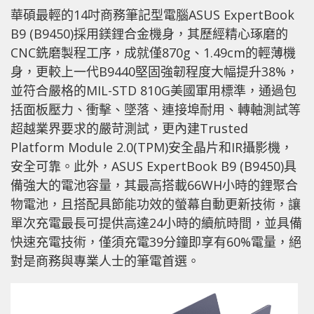
華碩最輕的14吋商務筆記型電腦ASUS ExpertBook
B9 (B9450)採用鎂鋰合金機身，其歷經精心琢磨的
CNC銑磨製程工序，成就僅870g、1.49cm的輕薄機
身，更較上一代B9440堅固強韌程度大幅提升38%，
並符合嚴格的MIL-STD 810G美國軍用標準，通過包
括面板壓力、衝擊、墜落、連接埠耐用、轉軸測試等
超越業界要求的嚴苛測試，更內建Trusted
Platform Module 2.0(TPM)安全晶片和IR攝影機，
安全可靠。此外，ASUS ExpertBook B9 (B9450)具
備強大的電池容量，其最高搭載66WH小時的鋰聚合
物電池，且搭配具節能功效的螢幕自動更新技術，讓
單次充電最長可提供高達24小時的續航時間，並具備
快速充電技術，僅須充電39分鐘即享有60%電量，絕
對是商務與專業人士的筆電首選。