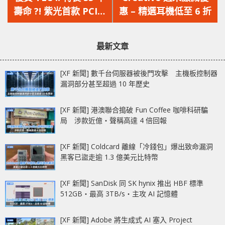
篇
篇
壽命 ?! 紫光首款 PCI-E
惠 – 精選耳機低至 6 折
文
文
4.0 SSD 上架
章：
章：
最新文章
[XF 新聞] 數千台伺服器被後門攻擊 主機板控制器
漏洞部分甚至超過 10 年歷史
[XF 新聞] 港澳聯合搗破 Fun Coffee 咖啡科研騙
局 涉款近億‧聲稱高達 4 倍回報
[XF 新聞] Coldcard 離線「冷錢包」爆出致命漏洞
黑客已盜走逾 1.3 億美元比特幣
[XF 新聞] SanDisk 同 SK hynix 推出 HBF 標準
512GB‧最高 3TB/s‧主攻 AI 記憶體
[XF 新聞] Adobe 將生成式 AI 塞入 Project