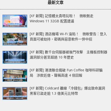
最新文章
[XF 新聞] 記憶體太貴唔玩啦！ 微軟刪走
Windows 11 32GB 配置建議
[XF 新聞] 酒店機場 Wi-Fi 淪陷！ 微軟警告：登入
頁面可被劫持，密碼與惡意軟件一併中招
[XF 新聞] 數千台伺服器被後門攻擊 主機板控制器
漏洞部分甚至超過 10 年歷史
[XF 新聞] 港澳聯合搗破 Fun Coffee 咖啡科研騙
局 涉款近億‧聲稱高達 4 倍回報
[XF 新聞] Coldcard 離線「冷錢包」爆出致命漏洞
黑客已盜走逾 1.3 億美元比特幣