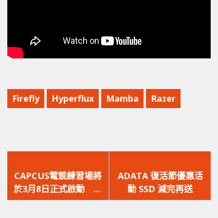
Firefly
Hyperflux
Mamba
Razer
上
下
一
一
CAPCUS電競練習場將
ADATA 復活節優惠活
篇
篇
於3月8日正式啟動 為
動 SSD 減完再送
文
文
各位電競戰隊提供免費
章：
章：
電競練習場地！