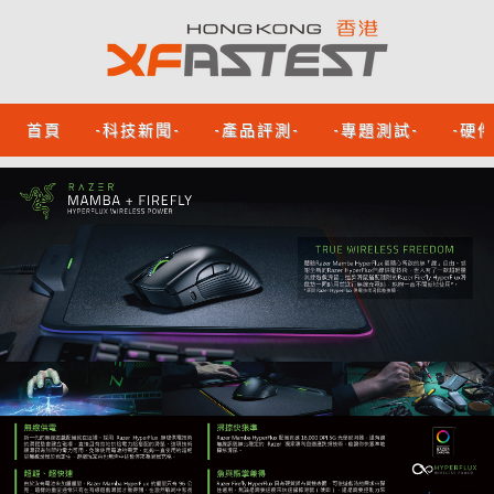
首頁
-科技新聞-
-產品評測-
-專題測試-
-硬