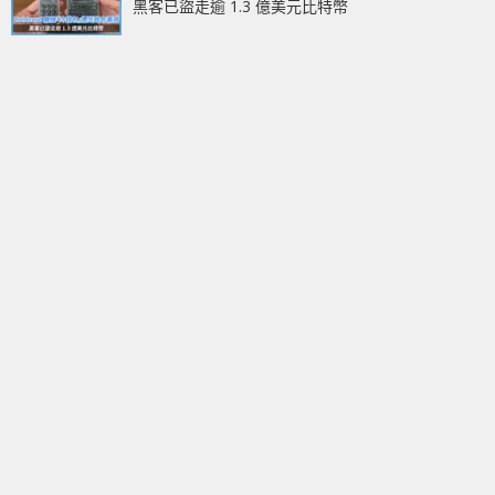
黑客已盜走逾 1.3 億美元比特幣