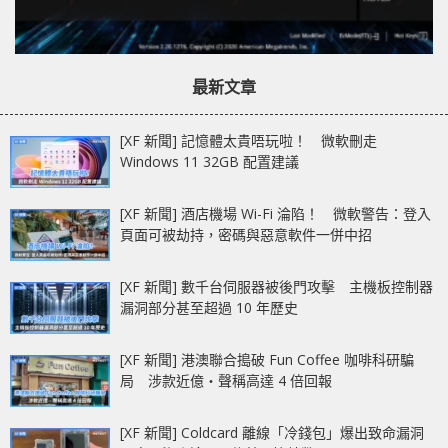
最新文章
[XF 新聞] 記憶體太貴唔玩啦！ 微軟刪走
Windows 11 32GB 配置建議
[XF 新聞] 酒店機場 Wi-Fi 淪陷！ 微軟警告：登入
頁面可被劫持，密碼與惡意軟件一併中招
[XF 新聞] 數千台伺服器被後門攻擊 主機板控制器
漏洞部分甚至超過 10 年歷史
[XF 新聞] 港澳聯合搗破 Fun Coffee 咖啡科研騙
局 涉款近億‧聲稱高達 4 倍回報
[XF 新聞] Coldcard 離線「冷錢包」爆出致命漏洞