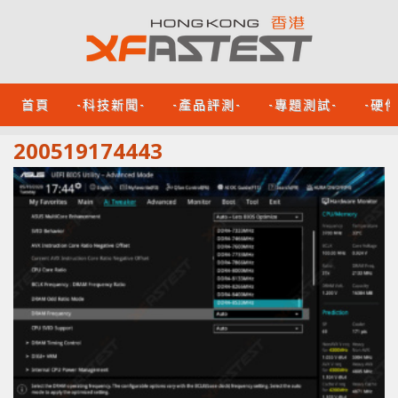
首頁
-科技新聞-
-產品評測-
-專題測試-
-硬
200519174443