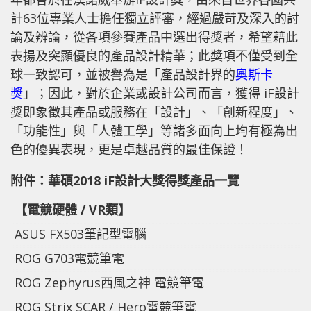
計63位專業人士擔任獨立評審，經過嚴苛及深入的討
論及辨論，從各項參賽產品中選出得獎者，希望藉此
表揚及突顯優良的產品設計精華；此獎項不僅受到全
球一致認可，並被譽為是「產品設計界的
奧斯卡
獎
」；因此，對於企業或設計公司而言，獲得 iF設計
獎即象徵其產品或服務在「設計」、「創新程度」、
「功能性」與「人體工學」等諸多面向上均有極為出
色的優異表現，更是卓越品質的最佳保證！
附件：華碩
2018 iF設計大獎得獎產品一覽
【電競硬體
/ VR類】
ASUS FX503筆記型電腦
ROG G703電競筆電
ROG Zephyrus西風之神 電競筆電
ROG Strix SCAR / Hero電競筆電