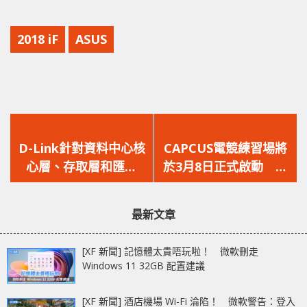
2018 iF
ASUS
上
下
一
一
D-Link針對資料中心核
CAPCUS電競練習場將
篇
篇
心層、存取層和匯聚
於3月8日正式啟動 為
文
文
層 推出 SDN 功能交
各位電競戰隊提供免費
章：
章：
換器
電競練習場地！
最新文章
[XF 新聞] 記憶體太貴唔玩啦！ 微軟刪走
Windows 11 32GB 配置建議
[XF 新聞] 酒店機場 Wi-Fi 淪陷！ 微軟警告：登入