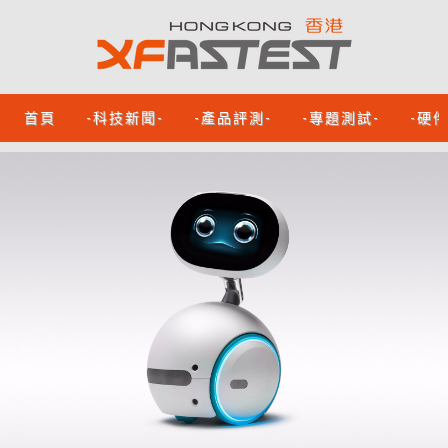
首頁
-科技新聞-
-產品評測-
-專題測試-
-硬