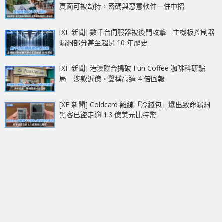
頁面可被劫持，密碼與惡意軟件一併中招
[XF 新聞] 數千台伺服器被後門攻擊 主機板控制器
漏洞部分甚至超過 10 年歷史
[XF 新聞] 港澳聯合搗破 Fun Coffee 咖啡科研騙
局 涉款近億‧聲稱高達 4 倍回報
[XF 新聞] Coldcard 離線「冷錢包」爆出致命漏洞
黑客已盜走逾 1.3 億美元比特幣