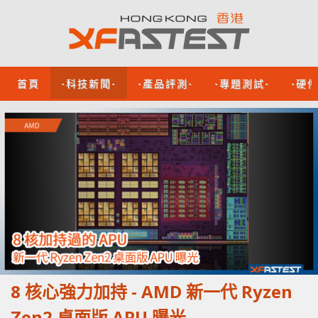
首頁
-科技新聞-
-產品評測-
-專題測試-
-硬
8 核心強力加持 - AMD 新一代 Ryzen
Zen2 桌面版 APU 曝光