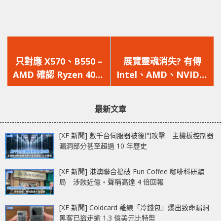
上
下
一
一
只對應 X570、B550 –
展覽靈魂消失? 有傳
篇
篇
AMD 確認 Ryzen 4000
Intel、AMD、NVIDIA
文
文
Zen 3 處理器不兼容舊
退出 Computex 2020
章：
章：
款晶片組
台北電腦展
最新文章
[XF 新聞] 數千台伺服器被後門攻擊 主機板控制器
漏洞部分甚至超過 10 年歷史
[XF 新聞] 港澳聯合搗破 Fun Coffee 咖啡科研騙
局 涉款近億‧聲稱高達 4 倍回報
[XF 新聞] Coldcard 離線「冷錢包」爆出致命漏洞
黑客已盜走逾 1.3 億美元比特幣