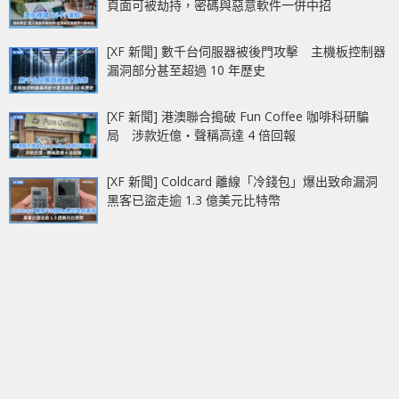
頁面可被劫持，密碼與惡意軟件一併中招
[XF 新聞] 數千台伺服器被後門攻擊 主機板控制器
漏洞部分甚至超過 10 年歷史
[XF 新聞] 港澳聯合搗破 Fun Coffee 咖啡科研騙
局 涉款近億‧聲稱高達 4 倍回報
[XF 新聞] Coldcard 離線「冷錢包」爆出致命漏洞
黑客已盜走逾 1.3 億美元比特幣