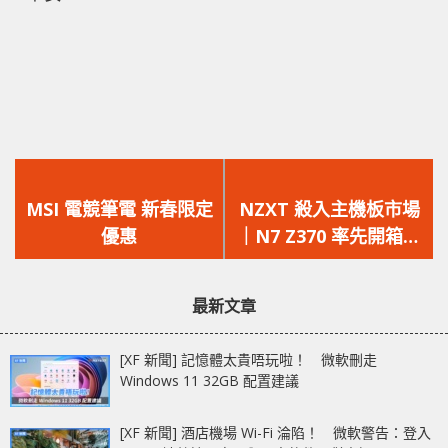
上
下
一
一
MSI 電競筆電 新春限定
NZXT 殺入主機板市場
篇
篇
優惠
｜N7 Z370 率先開箱評
文
文
測
章：
章：
最新文章
[XF 新聞] 記憶體太貴唔玩啦！ 微軟刪走
Windows 11 32GB 配置建議
[XF 新聞] 酒店機場 Wi-Fi 淪陷！ 微軟警告：登入