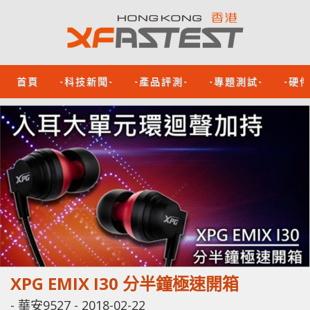
首頁
-科技新聞-
-產品評測-
-專題測試-
-硬
XPG EMIX I30 分半鐘極速開箱
-
華安9527
-
2018-02-22