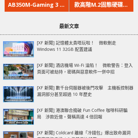
篇
篇
AB350M-Gaming 3 主
款高階M.2固態硬碟
文
文
機板 – 配 Ryzen
支援PCIe Gen3 x2速度
章：
章：
2400G 測試
達1600MB/s！
最新文章
[XF 新聞] 記憶體太貴唔玩啦！ 微軟刪走
Windows 11 32GB 配置建議
[XF 新聞] 酒店機場 Wi-Fi 淪陷！ 微軟警告：登入
頁面可被劫持，密碼與惡意軟件一併中招
[XF 新聞] 數千台伺服器被後門攻擊 主機板控制器
漏洞部分甚至超過 10 年歷史
[XF 新聞] 港澳聯合搗破 Fun Coffee 咖啡科研騙
局 涉款近億‧聲稱高達 4 倍回報
[XF 新聞] Coldcard 離線「冷錢包」爆出致命漏洞