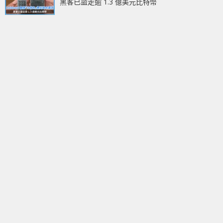
黑客已盜走逾 1.3 億美元比特幣