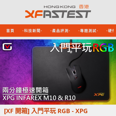
首頁
-科技新聞-
-產品評測-
-專題測試-
-硬
[XF 開箱] 入門平玩 RGB - XPG