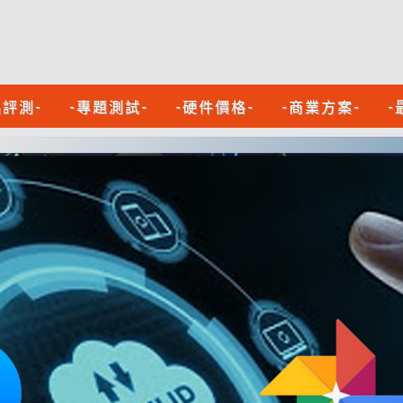
品評測-
-專題測試-
-硬件價格-
-商業方案-
-