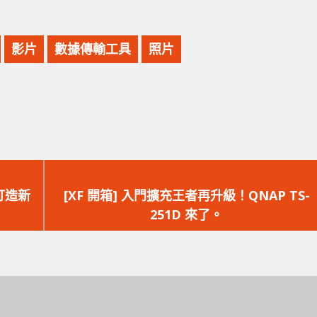
影片
數據傳輸工具
照片
下
一
打造新
[XF 開箱] 入門擴充王者再升級！QNAP TS-
篇
251D 來了。
文
章：