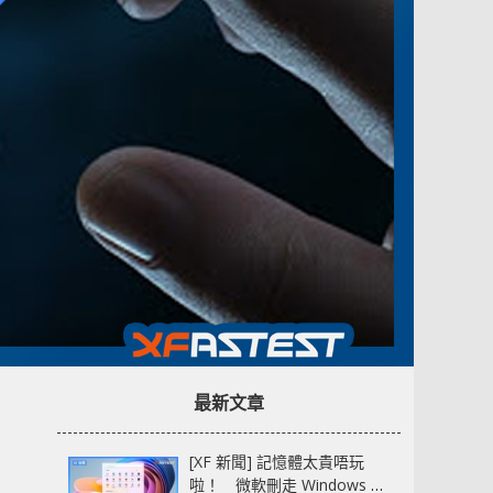
最新文章
[XF 新聞] 記憶體太貴唔玩
啦！ 微軟刪走 Windows 11