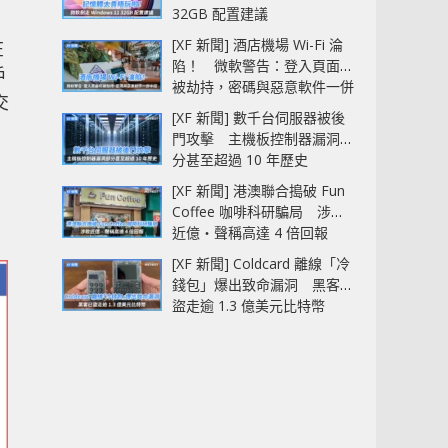
32GB 配置建議
[XF 新聞] 酒店機場 Wi-Fi 淪
在
陷！ 微軟警告：登入頁面可
戶
被劫持，密碼與惡意軟件一併
交
中招
[XF 新聞] 數千台伺服器被後
門攻擊 主機板控制器漏洞部
分甚至超過 10 年歷史
。
[XF 新聞] 港澳聯合搗破 Fun
Coffee 咖啡科研騙局 涉款
近億‧聲稱高達 4 倍回報
[XF 新聞] Coldcard 離線「冷
錢包」爆出致命漏洞 黑客已
盜走逾 1.3 億美元比特幣