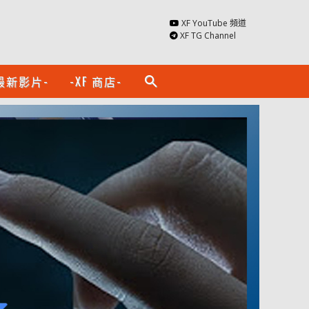
XF YouTube 頻道
XF TG Channel
最新影片-
-XF 商店-
search