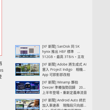
[XF 新聞] SanDisk 同 SK
hynix 推出 HBF 標準
512GB‧最高 3TB/s‧主攻
AI 記憶體
再
[XF 新聞] Adobe 將生成式 AI
os
塞入 Project Indigo 相機
App 可即影即改相
登
[XF 新聞] Winamp 夥拍
Deezer 準備強勢回歸 2027
上半年登場‧重新定義串流音
樂播放器
[XF 新聞] Android Auto 終於
加入車速表 現階段只向部分