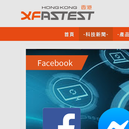
首頁
-科技新聞-
-產