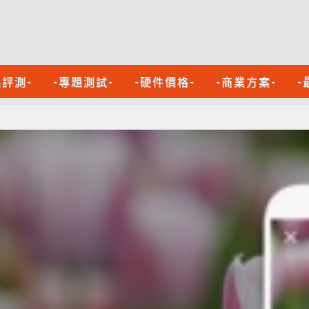
品評測-
-專題測試-
-硬件價格-
-商業方案-
-