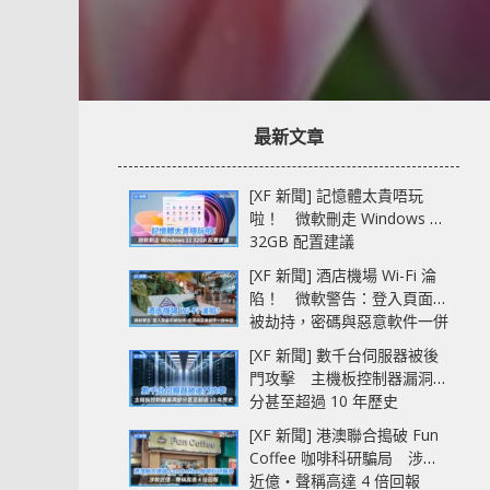
最新文章
[XF 新聞] 記憶體太貴唔玩
啦！ 微軟刪走 Windows 11
32GB 配置建議
[XF 新聞] 酒店機場 Wi-Fi 淪
陷！ 微軟警告：登入頁面可
被劫持，密碼與惡意軟件一併
中招
[XF 新聞] 數千台伺服器被後
門攻擊 主機板控制器漏洞部
分甚至超過 10 年歷史
[XF 新聞] 港澳聯合搗破 Fun
Coffee 咖啡科研騙局 涉款
近億‧聲稱高達 4 倍回報