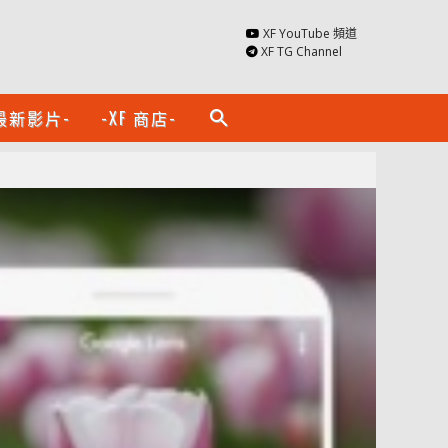
XF YouTube 頻道
XF TG Channel
最新影片-
-XF 商店-
search