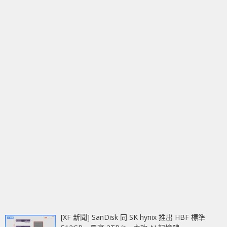
[XF 新聞] SanDisk 同 SK hynix 推出 HBF 標準