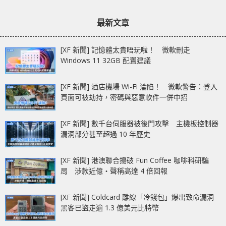
文
文
接AMD RYZEN 2000
的AMD Ryzen™處理器
章：
章：
系列處理器
最新文章
[XF 新聞] 記憶體太貴唔玩啦！ 微軟刪走
Windows 11 32GB 配置建議
[XF 新聞] 酒店機場 Wi-Fi 淪陷！ 微軟警告：登入
頁面可被劫持，密碼與惡意軟件一併中招
[XF 新聞] 數千台伺服器被後門攻擊 主機板控制器
漏洞部分甚至超過 10 年歷史
[XF 新聞] 港澳聯合搗破 Fun Coffee 咖啡科研騙
局 涉款近億‧聲稱高達 4 倍回報
[XF 新聞] Coldcard 離線「冷錢包」爆出致命漏洞
黑客已盜走逾 1.3 億美元比特幣