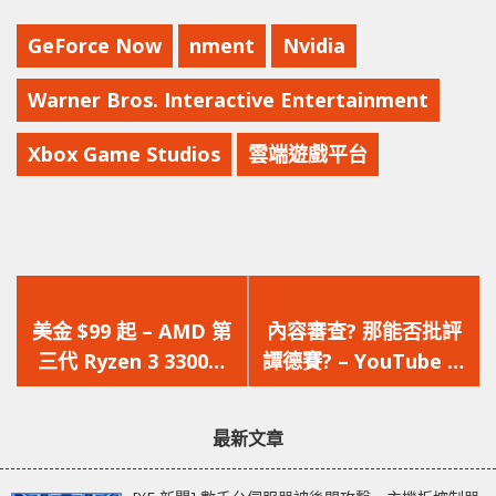
GeForce Now
nment
Nvidia
Warner Bros. Interactive Entertainment
Xbox Game Studios
雲端遊戲平台
上
下
一
一
美金 $99 起 – AMD 第
內容審查? 那能否批評
篇
篇
三代 Ryzen 3 3300X,
譚德賽? – YouTube 新
文
文
3100 處理器現身
政策將移除不符 WHO
章：
章：
建議內容的影片
最新文章