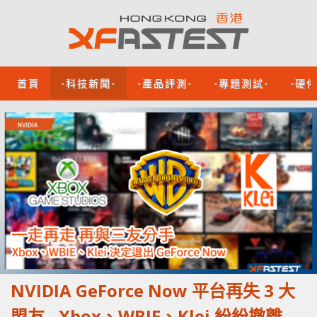
首頁
-科技新聞-
-產品評測-
-專題測試-
-硬
NVIDIA GeForce Now 平台再失 3 大
盟友 - Xbox、WBIE、Klei 紛紛撤離