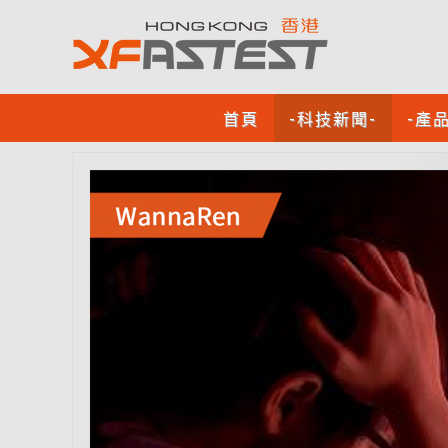
首頁
-科技新聞-
-產