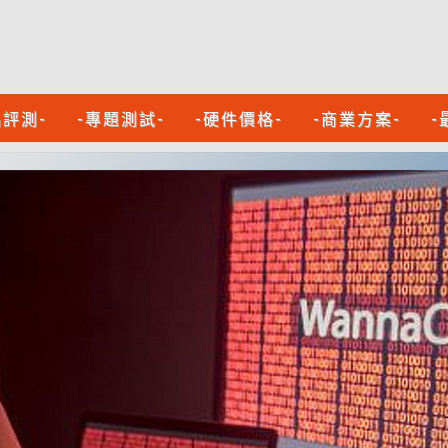
品評測-
-專題測試-
-硬件價格-
-商業方案-
-