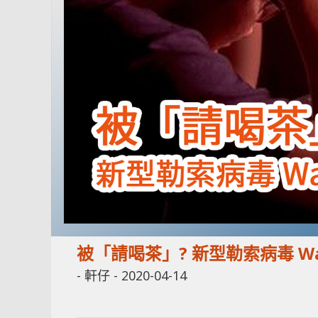
被「請喝茶」? 新型勒索病毒 W
-
軒仔
-
2020-04-14