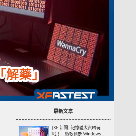
最新文章
[XF 新聞] 記憶體太貴唔玩
啦！ 微軟刪走 Windows 11