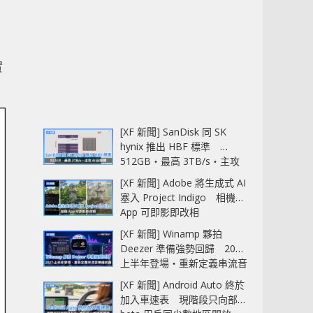
實
[XF 新聞] SanDisk 同 SK
hynix 推出 HBF 標準
512GB‧最高 3TB/s‧主攻
AI 記憶體
[XF 新聞] Adobe 將生成式 AI
塞入 Project Indigo 相機
App 可即影即改相
[XF 新聞] Winamp 夥拍
Deezer 準備強勢回歸 2027
上半年登場‧重新定義串流音
樂播放器
[XF 新聞] Android Auto 終於
加入車速表 現階段只向部分