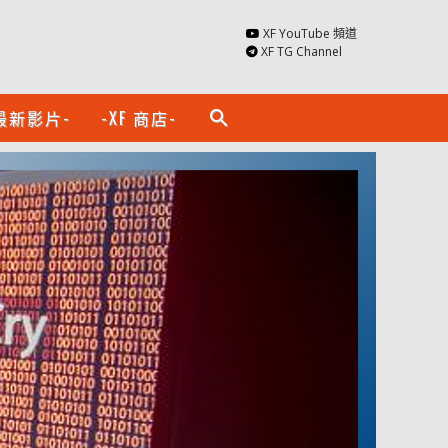
XF YouTube 頻道
XF TG Channel
最新影片-
-XF 商店-
search