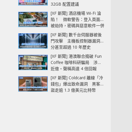
32GB 配置建議
[XF 新聞] 酒店機場 Wi-Fi 淪
陷！ 微軟警告：登入頁面可
被劫持，密碼與惡意軟件一併
中招
[XF 新聞] 數千台伺服器被後
門攻擊 主機板控制器漏洞部
分甚至超過 10 年歷史
[XF 新聞] 港澳聯合搗破 Fun
Coffee 咖啡科研騙局 涉款
近億‧聲稱高達 4 倍回報
[XF 新聞] Coldcard 離線「冷
錢包」爆出致命漏洞 黑客已
盜走逾 1.3 億美元比特幣