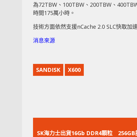
為72TBW、100TBW、200TBW、40
時間175萬小時。
技術方面依然支援nCache 2.0 SLC快取加速、
消息來源
SANDISK
X600
上
一
SK海力士出貨16Gb DDR4顆粒 256G