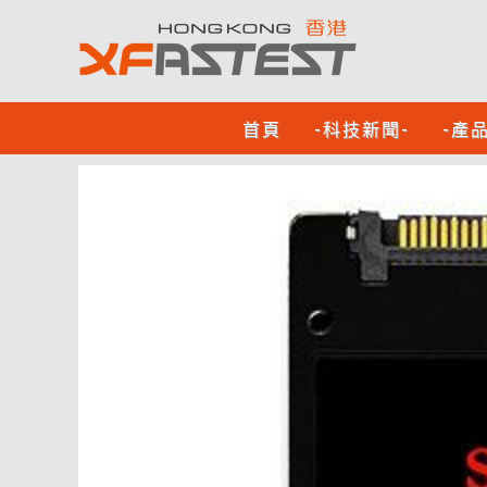
首頁
-科技新聞-
-產