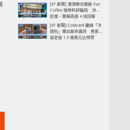
隔
[XF 新聞] 港澳聯合搗破 Fun
Coffee 咖啡科研騙局 涉款
近億‧聲稱高達 4 倍回報
[XF 新聞] Coldcard 離線「冷
錢包」爆出致命漏洞 黑客已
盜走逾 1.3 億美元比特幣