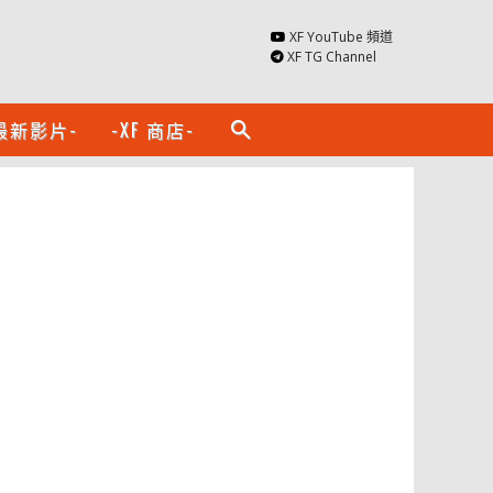
XF YouTube 頻道
XF TG Channel
最新影片-
-XF 商店-
search