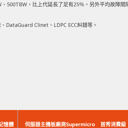
0TBW、500TBW，比上代延長了足有25％，另外平均故障間
DataGuard Clinet、LDPC ECC糾錯等。
下
一
B記憶體
伺服器主機板廠商Supermicro 首秀消費級