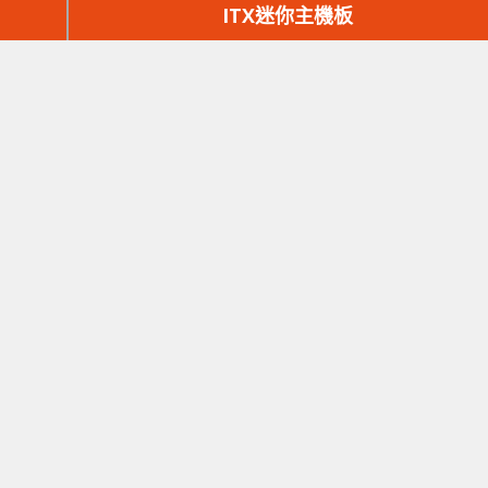
篇
ITX迷你主機板
文
章：