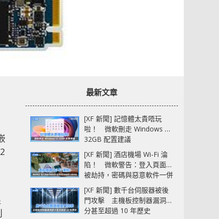
最新文章
[XF 新聞] 記憶體太貴唔玩
啦！ 微軟刪走 Windows 11
嵌
32GB 配置建議
2
[XF 新聞] 酒店機場 Wi-Fi 淪
陷！ 微軟警告：登入頁面可
被劫持，密碼與惡意軟件一併
中招
[XF 新聞] 數千台伺服器被後
限
門攻擊 主機板控制器漏洞部
分甚至超過 10 年歷史
別