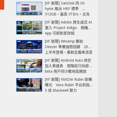
[XF 新聞] SanDisk 同 SK
hynix 推出 HBF 標準
512GB‧最高 3TB/s‧主攻
AI 記憶體
[XF 新聞] Adobe 將生成式 AI
塞入 Project Indigo 相機
App 可即影即改相
[XF 新聞] Winamp 夥拍
Deezer 準備強勢回歸 2027
上半年登場‧重新定義串流音
樂播放器
[XF 新聞] Android Auto 終於
加入車速表 現階段只向部分
beta 用戶同少數地區開放
[XF 新聞] NVIDIA Rubin 架構
曝光 Vera Rubin 平台劍指
5 倍 Blackwell 算力