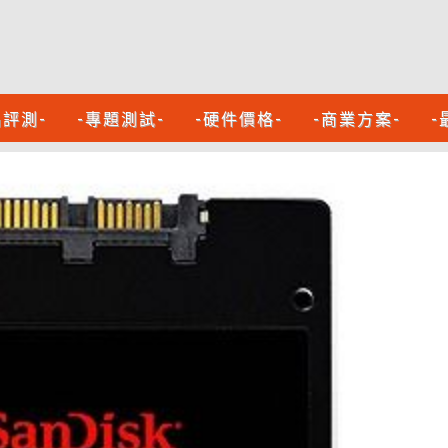
品評測-
-專題測試-
-硬件價格-
-商業方案-
-