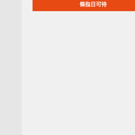
篇
條指日可待
文
章：