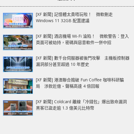
[XF 新聞] 記憶體太貴唔玩啦！ 微軟刪走
Windows 11 32GB 配置建議
[XF 新聞] 酒店機場 Wi-Fi 淪陷！ 微軟警告：登入
頁面可被劫持，密碼與惡意軟件一併中招
[XF 新聞] 數千台伺服器被後門攻擊 主機板控制器
漏洞部分甚至超過 10 年歷史
[XF 新聞] 港澳聯合搗破 Fun Coffee 咖啡科研騙
局 涉款近億‧聲稱高達 4 倍回報
[XF 新聞] Coldcard 離線「冷錢包」爆出致命漏洞
黑客已盜走逾 1.3 億美元比特幣