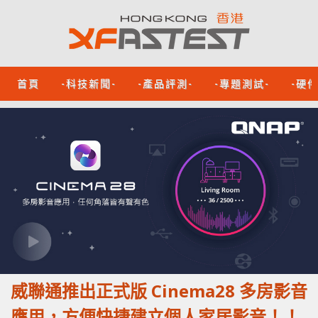
首頁
-科技新聞-
-產品評測-
-專題測試-
-硬
威聯通推出正式版 Cinema28 多房影音
應用，方便快捷建立個人家居影音！！