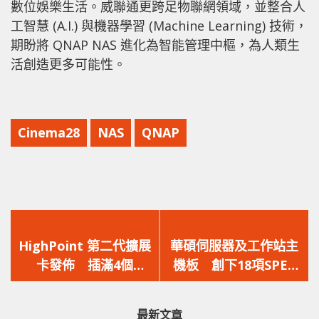
數位娛樂生活。威聯通更跨足物聯網領域，並整合人
工智慧 (A.I.) 與機器學習 (Machine Learning) 技術，
期盼將 QNAP NAS 進化為智能管理中樞，為人類生
活創造更多可能性。
Cinema28
NAS
QNAP
上
下
一
一
HighPoint 第二代擴展
華碩伺服器及工作站主
篇
篇
卡發佈 插滿4個
機板 創下18項SPEC
文
文
USB3.1不掉速
標準評測紀錄最佳成績
章：
章：
最新文章