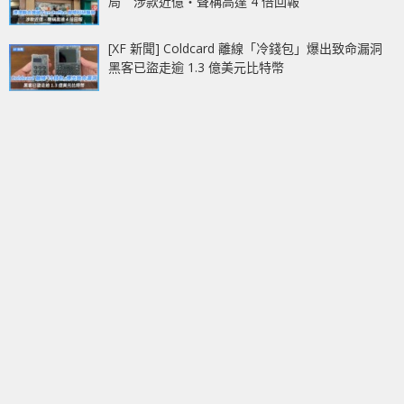
局 涉款近億‧聲稱高達 4 倍回報
[XF 新聞] Coldcard 離線「冷錢包」爆出致命漏洞
黑客已盜走逾 1.3 億美元比特幣