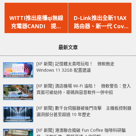
上
下
一
一
WITTI推出座檯qi無線
D-Link推出全新11AX
篇
篇
充電器CANDI 提供
路由器、新一代 Covr
文
文
10W輸出功率 配備3種
Wi-Fi 系統以及新款
章：
章：
顏色選擇
mydlink 智慧家庭解決
最新文章
方案
[XF 新聞] 記憶體太貴唔玩啦！ 微軟刪走
Windows 11 32GB 配置建議
[XF 新聞] 酒店機場 Wi-Fi 淪陷！ 微軟警告：登入
頁面可被劫持，密碼與惡意軟件一併中招
[XF 新聞] 數千台伺服器被後門攻擊 主機板控制器
漏洞部分甚至超過 10 年歷史
[XF 新聞] 港澳聯合搗破 Fun Coffee 咖啡科研騙