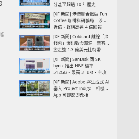
設
分甚至超過 10 年歷史
[XF 新聞] 港澳聯合搗破 Fun
Coffee 咖啡科研騙局 涉款
近億‧聲稱高達 4 倍回報
算能
[XF 新聞] Coldcard 離線「冷
錢包」爆出致命漏洞 黑客已
盜走逾 1.3 億美元比特幣
[XF 新聞] SanDisk 同 SK
hynix 推出 HBF 標準
512GB‧最高 3TB/s‧主攻
AI 記憶體
[XF 新聞] Adobe 將生成式 AI
塞入 Project Indigo 相機
App 可即影即改相