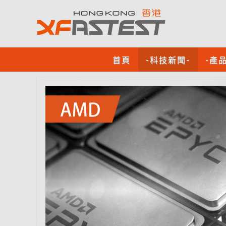
首頁
-科技新聞-
-產