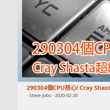
290304個CPU核心! Cray S
-
Steve Jobs
-
2020-02-20