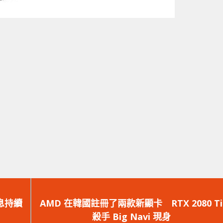
下
一
AMD 在韓國註冊了兩款新顯卡 RTX 2080 Ti
篇
殺手 Big Navi 現身