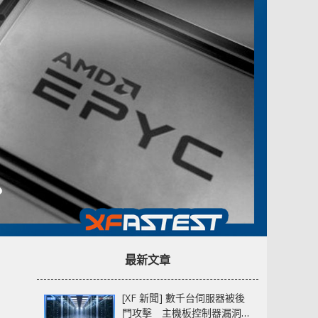
最新文章
[XF 新聞] 數千台伺服器被後
門攻擊 主機板控制器漏洞部