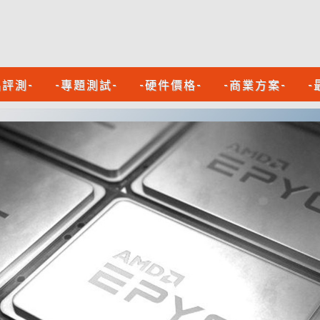
品評測-
-專題測試-
-硬件價格-
-商業方案-
-