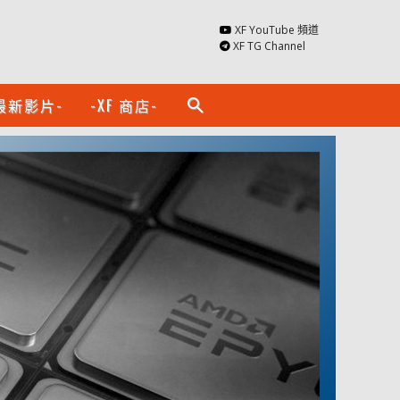
XF YouTube 頻道
XF TG Channel
最新影片-
-XF 商店-
search