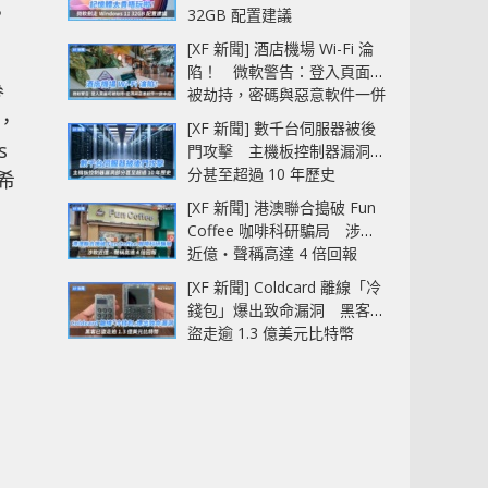
。
32GB 配置建議
[XF 新聞] 酒店機場 Wi-Fi 淪
陷！ 微軟警告：登入頁面可
參
被劫持，密碼與惡意軟件一併
中招
度，
[XF 新聞] 數千台伺服器被後
s
門攻擊 主機板控制器漏洞部
分甚至超過 10 年歷史
都希
[XF 新聞] 港澳聯合搗破 Fun
Coffee 咖啡科研騙局 涉款
近億‧聲稱高達 4 倍回報
[XF 新聞] Coldcard 離線「冷
錢包」爆出致命漏洞 黑客已
盜走逾 1.3 億美元比特幣