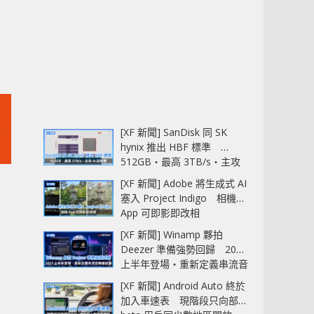
[XF 新聞] SanDisk 同 SK
hynix 推出 HBF 標準
512GB‧最高 3TB/s‧主攻
AI 記憶體
[XF 新聞] Adobe 將生成式 AI
塞入 Project Indigo 相機
App 可即影即改相
[XF 新聞] Winamp 夥拍
Deezer 準備強勢回歸 2027
上半年登場‧重新定義串流音
樂播放器
[XF 新聞] Android Auto 終於
加入車速表 現階段只向部分