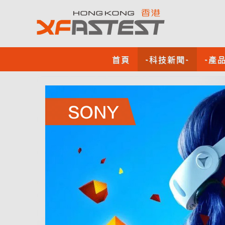
首頁
-科技新聞-
-產