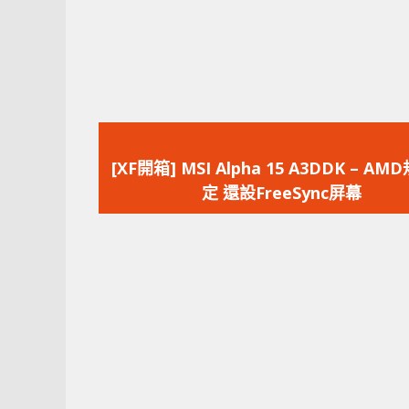
上
一
[XF開箱] MSI Alpha 15 A3DDK – A
篇
定 還設FreeSync屏幕
文
章：