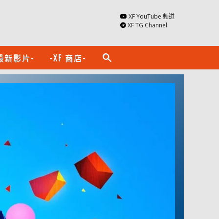
XF YouTube 頻道
XF TG Channel
最新影片-
-XF 商店-
search