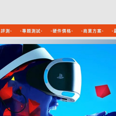
品評測-
-專題測試-
-硬件價格-
-商業方案-
-