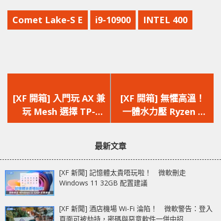
Comet Lake-S E
i9-10900
INTEL 400
上
下
一
一
[XF 開箱] 入門玩 AX 兼
[XF 開箱] 無懼高溫！
篇
篇
玩 Mesh 選擇 TP-
一體水力壓 Ryzen 9
文
文
LINK Deco X20
3950X Corsair iCUE
章：
章：
AX1800 無線路由器
H115i RGB PRO XT
最新文章
[XF 新聞] 記憶體太貴唔玩啦！ 微軟刪走
Windows 11 32GB 配置建議
[XF 新聞] 酒店機場 Wi-Fi 淪陷！ 微軟警告：登入
頁面可被劫持，密碼與惡意軟件一併中招