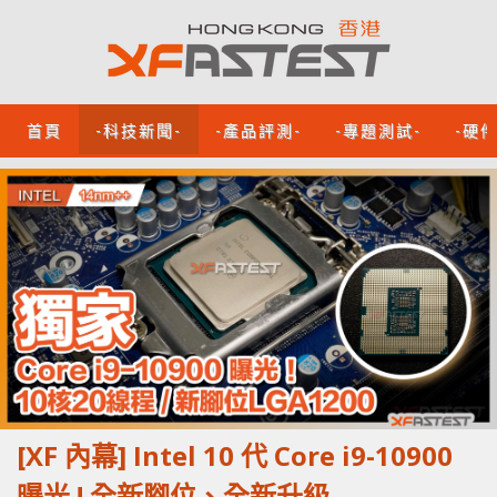
首頁
-科技新聞-
-產品評測-
-專題測試-
-硬
[XF 內幕] Intel 10 代 Core i9-10900
曝光 ! 全新腳位、全新升級