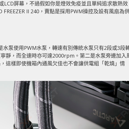
效或LCD屏幕，不過假如你是燈效免疫並且單純追求散熱效
UID FREEZER II 240，賣點是採用PWM操控及設有風扇為
特色，第一是水泵使用PWM水泵，轉速有別傳統水泵只有2段或3段
靜，而全速時亦可達2000rpm。第二是水泵旁邊加入
熱，這樣即使機箱內通風欠佳也不會讓供電組「乾燒」情