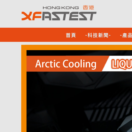
首頁
-科技新聞-
-產