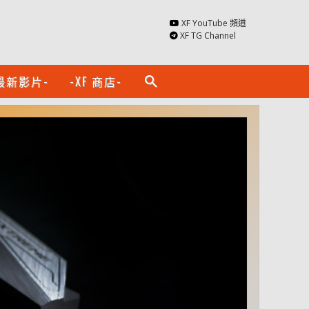
XF YouTube 頻道
XF TG Channel
最新影片-
-XF 商店-
search