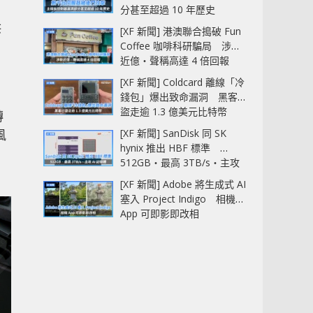
分甚至超過 10 年歷史
供
[XF 新聞] 港澳聯合搗破 Fun
Coffee 咖啡科研騙局 涉款
近億‧聲稱高達 4 倍回報
[XF 新聞] Coldcard 離線「冷
錢包」爆出致命漏洞 黑客已
盜走逾 1.3 億美元比特幣
轉
[XF 新聞] SanDisk 同 SK
風
hynix 推出 HBF 標準
512GB‧最高 3TB/s‧主攻
AI 記憶體
[XF 新聞] Adobe 將生成式 AI
塞入 Project Indigo 相機
App 可即影即改相