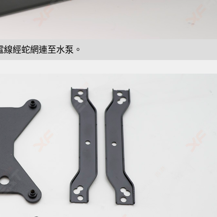
電線經蛇網連至水泵。