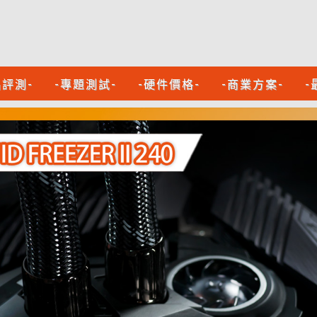
品評測-
-專題測試-
-硬件價格-
-商業方案-
-