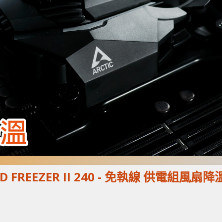
QUID FREEZER II 240 - 免執線 供電組風扇降