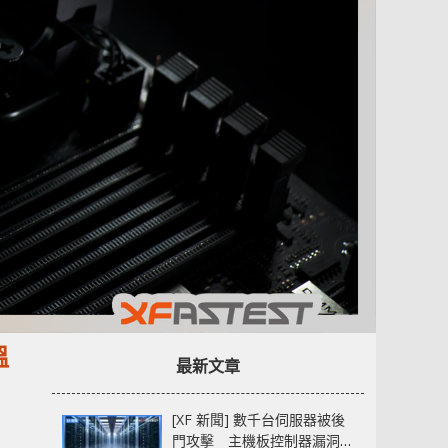
溫
最新文章
[XF 新聞] 數千台伺服器被後
門攻擊 主機板控制器漏洞部