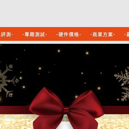
品評測-
-專題測試-
-硬件價格-
-商業方案-
-