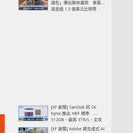
錢包」爆出致命漏洞 黑客已
盜走逾 1.3 億美元比特幣
[XF 新聞] SanDisk 同 SK
hynix 推出 HBF 標準
512GB‧最高 3TB/s‧主攻
AI 記憶體
[XF 新聞] Adobe 將生成式 AI