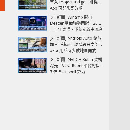
塞入 Project Indigo 相機
App 可即影即改相
[XF 新聞] Winamp 夥拍
Deezer 準備強勢回歸 2027
上半年登場‧重新定義串流音
樂播放器
[XF 新聞] Android Auto 終於
加入車速表 現階段只向部分
beta 用戶同少數地區開放
[XF 新聞] NVIDIA Rubin 架構
曝光 Vera Rubin 平台劍指
5 倍 Blackwell 算力