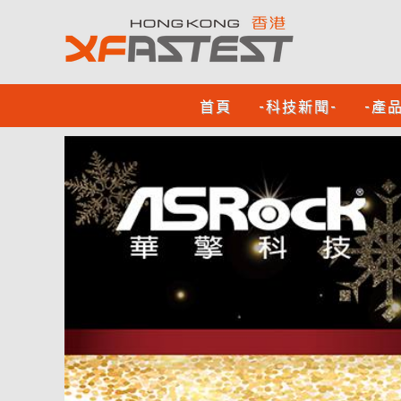
首頁
-科技新聞-
-產