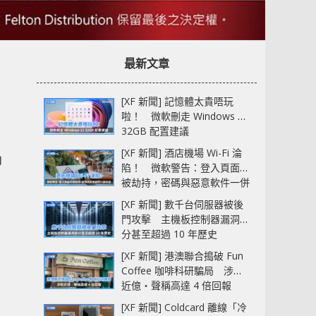
最新文章
[XF 新聞] 記憶體太貴唔玩
啦！ 微軟刪走 Windows 11
32GB 配置建議
[XF 新聞] 酒店機場 Wi-Fi 淪
即
陷！ 微軟警告：登入頁面可
被劫持，密碼與惡意軟件一併
中招
[XF 新聞] 數千台伺服器被後
門攻擊 主機板控制器漏洞部
分甚至超過 10 年歷史
[XF 新聞] 港澳聯合搗破 Fun
Coffee 咖啡科研騙局 涉款
近億‧聲稱高達 4 倍回報
[XF 新聞] Coldcard 離線「冷