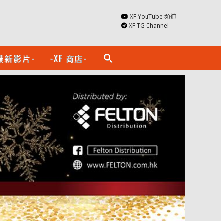
XF YouTube 頻道
XF TG Channel
最新影片-
-XF 商店-
search