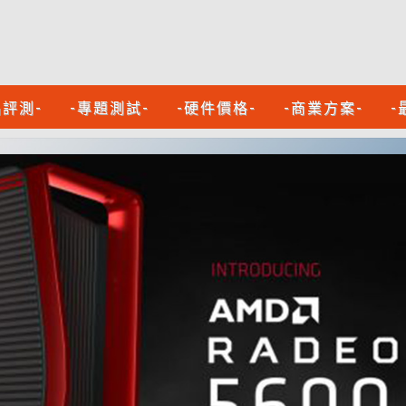
品評測-
-專題測試-
-硬件價格-
-商業方案-
-