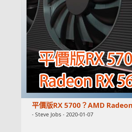
平價版RX 5700？AMD Radeon
-
Steve Jobs
-
2020-01-07