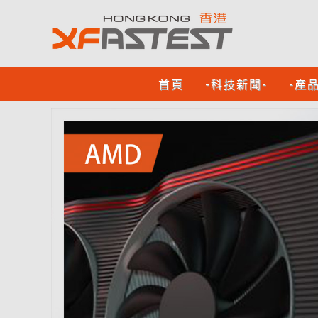
首頁
-科技新聞-
-產