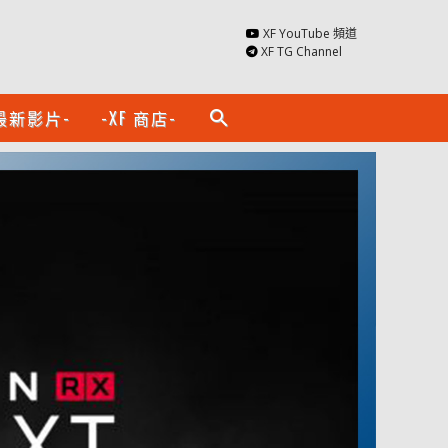
XF YouTube 頻道
XF TG Channel
最新影片-
-XF 商店-
search