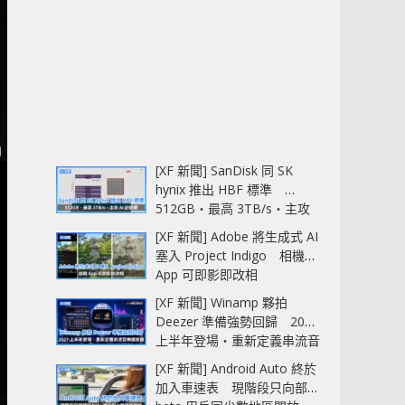
[XF 新聞] SanDisk 同 SK
hynix 推出 HBF 標準
512GB‧最高 3TB/s‧主攻
AI 記憶體
[XF 新聞] Adobe 將生成式 AI
塞入 Project Indigo 相機
App 可即影即改相
[XF 新聞] Winamp 夥拍
Deezer 準備強勢回歸 2027
上半年登場‧重新定義串流音
樂播放器
[XF 新聞] Android Auto 終於
加入車速表 現階段只向部分