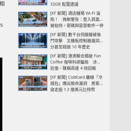
息相
32GB 配置建議
[XF 新聞] 酒店機場 Wi-Fi 淪
陷！ 微軟警告：登入頁面可
s
被劫持，密碼與惡意軟件一併
中招
[XF 新聞] 數千台伺服器被後
門攻擊 主機板控制器漏洞部
分甚至超過 10 年歷史
[XF 新聞] 港澳聯合搗破 Fun
Coffee 咖啡科研騙局 涉款
近億‧聲稱高達 4 倍回報
[XF 新聞] Coldcard 離線「冷
錢包」爆出致命漏洞 黑客已
盜走逾 1.3 億美元比特幣