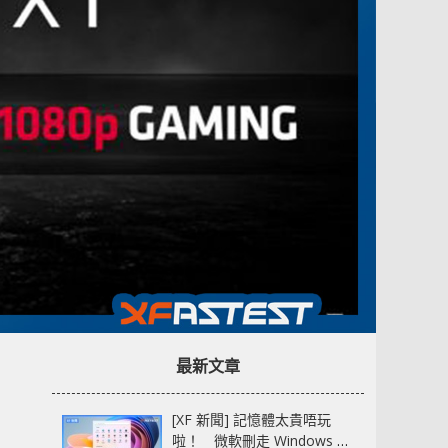
最新文章
[XF 新聞] 記憶體太貴唔玩
啦！ 微軟刪走 Windows 11