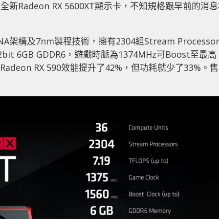
新Radeon RX 5600XT顯示卡，不知規格跟早前的消
DNA架構及7nm製程技術，擁有2304組Stream Processor
2bit 6GB GDDR6，遊戲時脈為1374MHz可Boost至最高
Radeon RX 590效能提升了42%，但功耗就少了33%。售