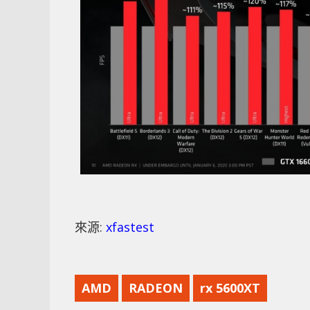
來源:
xfastest
AMD
RADEON
rx 5600XT