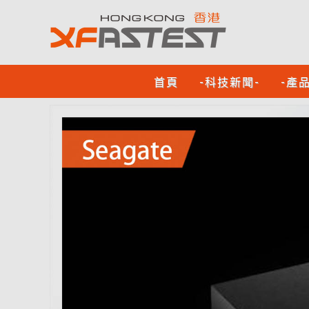
首頁
-科技新聞-
-產