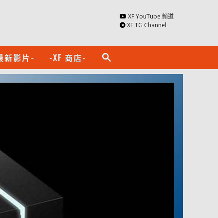
XF YouTube 頻道
XF TG Channel
最新影片-
-XF 商店-
search