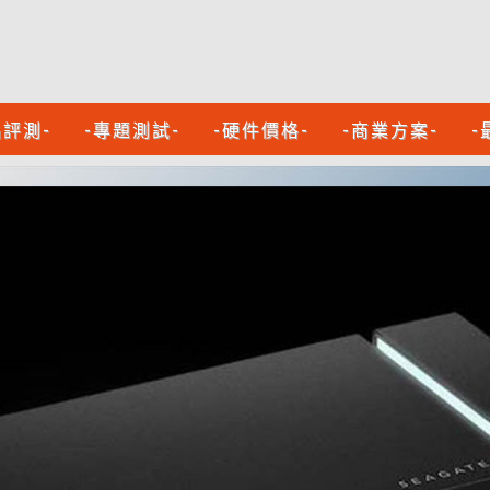
品評測-
-專題測試-
-硬件價格-
-商業方案-
-