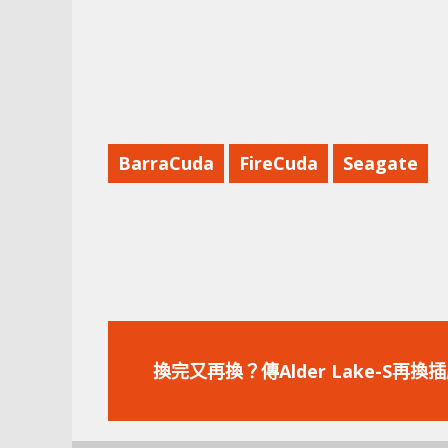
BarraCuda
FireCuda
Seagate
上
一
換完又再換？傳Alder Lake-S再換
篇
文