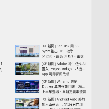
[XF 新聞] SanDisk 同 SK
hynix 推出 HBF 標準
512GB‧最高 3TB/s‧主攻
AI 記憶體
1
[XF 新聞] Adobe 將生成式 AI
塞入 Project Indigo 相機
約
App 可即影即改相
[XF 新聞] Winamp 夥拍
Deezer 準備強勢回歸 2027
上半年登場‧重新定義串流音
樂播放器
[XF 新聞] Android Auto 終於
加入車速表 現階段只向部分