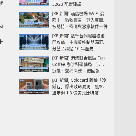
就
32GB 配置建議
[XF 新聞] 酒店機場 Wi-Fi 淪
陷！ 微軟警告：登入頁面可
a
被劫持，密碼與惡意軟件一併
中招
[XF 新聞] 數千台伺服器被後
上
門攻擊 主機板控制器漏洞部
分甚至超過 10 年歷史
[XF 新聞] 港澳聯合搗破 Fun
Coffee 咖啡科研騙局 涉款
近億‧聲稱高達 4 倍回報
[XF 新聞] Coldcard 離線「冷
錢包」爆出致命漏洞 黑客已
盜走逾 1.3 億美元比特幣