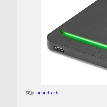
來源:
anandtech