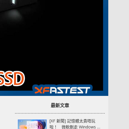
最新文章
[XF 新聞] 記憶體太貴唔玩
啦！ 微軟刪走 Windows 11