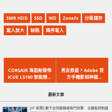
SMR HDD
SSD
WD
Zonefs
分區儲存
寫入放大
缺陷
順序寫入
上
下
一
一
CORSAIR 海盜船發佈
男友救星 ? Adobe 官
篇
篇
iCUE LS100 智能燈條
方手機影相神器
文
文
全新融入式桌面環境燈
Photoshop Camera
章：
章：
光系統
現身
最新文章
[XF 新聞] 數千台伺服器被後門攻擊 主機板控制器