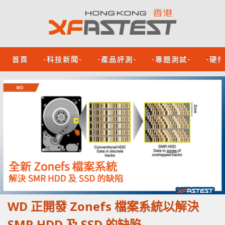
首頁
-科技新聞-
-產品評測-
-專題測試-
-硬
WD 正開發 Zonefs 檔案系統以解決
SMR HDD 及 SSD 的缺陷