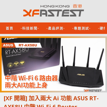
首頁
-科技新聞-
-產品評測-
-專題測試-
-硬
[XF 開箱] 加入兩大 Ai 功能 ASUS RT-
AX58U 中階 Wi-Fi 6 Router