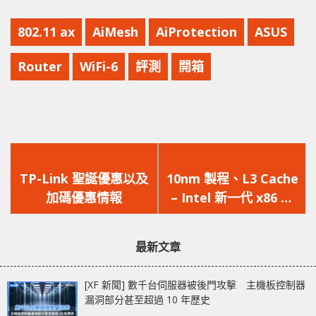
802.11 ax
AiMesh
AiProtection
ASUS
Router
WiFi-6
評測
開箱
上
下
一
一
TP-Link 聖誕優惠以及
10nm 製程、L3 Cache
篇
篇
加碼優惠情報
– Intel 新一代 x86 低
文
文
功耗平台 Jasper Lake
章：
章：
CPU 曝光
最新文章
[XF 新聞] 數千台伺服器被後門攻擊 主機板控制器
漏洞部分甚至超過 10 年歷史