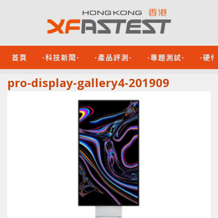
首頁
-科技新聞-
-產品評測-
-專題測試-
-硬
pro-display-gallery4-201909