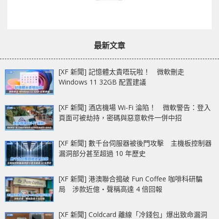
最新文章
[XF 新聞] 記憶體太貴唔玩啦！ 微軟刪走
Windows 11 32GB 配置建議
[XF 新聞] 酒店機場 Wi-Fi 淪陷！ 微軟警告：登入
頁面可被劫持，密碼與惡意軟件一併中招
[XF 新聞] 數千台伺服器被後門攻擊 主機板控制器
漏洞部分甚至超過 10 年歷史
[XF 新聞] 港澳聯合搗破 Fun Coffee 咖啡科研騙
局 涉款近億‧聲稱高達 4 倍回報
[XF 新聞] Coldcard 離線「冷錢包」爆出致命漏洞